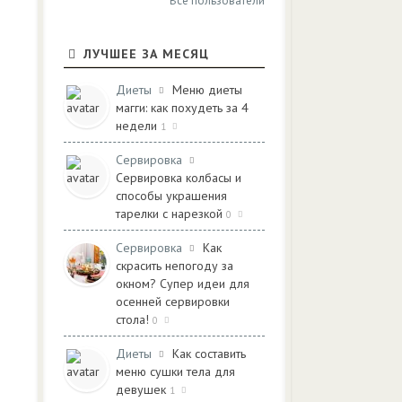
Все пользователи
ЛУЧШЕЕ ЗА МЕСЯЦ
Диеты
Меню диеты
магги: как похудеть за 4
недели
1
Сервировка
Сервировка колбасы и
способы украшения
тарелки с нарезкой
0
Сервировка
Как
скрасить непогоду за
окном? Супер идеи для
осенней сервировки
стола!
0
Диеты
Как составить
меню сушки тела для
девушек
1