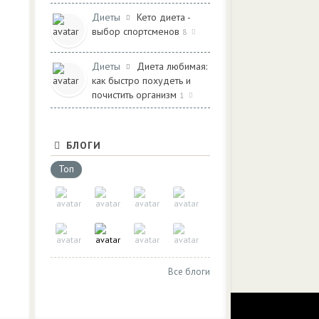
Диеты
Кето диета -
выбор спортсменов
8
Диеты
Диета любимая:
как быстро похудеть и
почистить организм
1
БЛОГИ
Топ
Все блоги