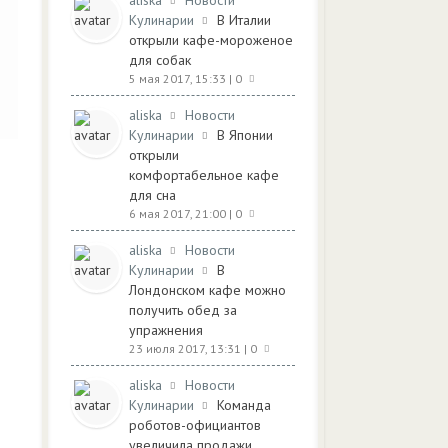
aliska
Новости
Кулинарии
В Италии
открыли кафе-мороженое
для собак
5 мая 2017, 15:33
| 0
aliska
Новости
Кулинарии
В Японии
открыли
комфортабельное кафе
для сна
6 мая 2017, 21:00
| 0
aliska
Новости
Кулинарии
В
Лондонском кафе можно
получить обед за
упражнения
23 июля 2017, 13:31
| 0
aliska
Новости
Кулинарии
Команда
роботов-официантов
увеличила продажи