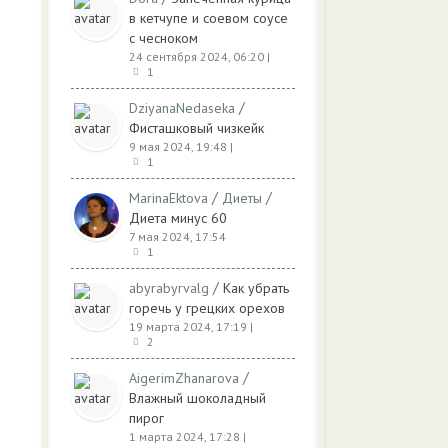
в кетчупе и соевом соусе
с чесноком
24 сентября 2024, 06:20
|
1
/
DziyanaNedaseka
Фисташковый чизкейк
9 мая 2024, 19:48
|
1
/
/
MarinaEktova
Диеты
Диета минус 60
7 мая 2024, 17:54
1
/
abyrabyrvalg
Как убрать
горечь у грецких орехов
19 марта 2024, 17:19
|
2
/
AigerimZhanarova
Влажный шоколадный
пирог
1 марта 2024, 17:28
|