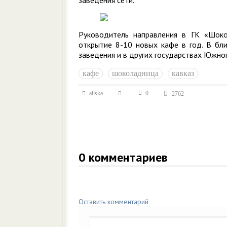
заведения сети.
Руководитель направления в ГК «Шоко
открытие 8-10 новых кафе в год. В бл
заведения и в других государствах Южног
кафе
шоколадница
кавказ
aliska
0
2762
0
комментариев
Оставить комментарий