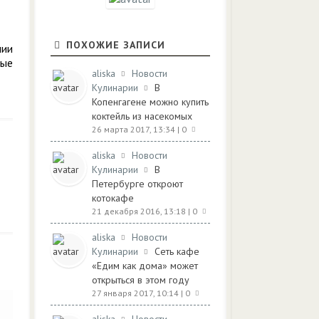
ПОХОЖИЕ ЗАПИСИ
нии
вые
aliska
Новости
Кулинарии
В
Копенгагене можно купить
коктейль из насекомых
26 марта 2017, 13:34
| 0
aliska
Новости
Кулинарии
В
Петербурге откроют
котокафе
21 декабря 2016, 13:18
| 0
aliska
Новости
Кулинарии
Сеть кафе
«Едим как дома» может
открыться в этом году
27 января 2017, 10:14
| 0