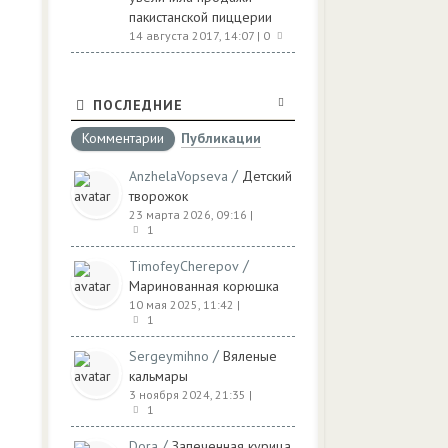
пакистанской пиццерии
14 августа 2017, 14:07
| 0
ПОСЛЕДНИЕ
Комментарии
Публикации
/
AnzhelaVopseva
Детский
творожок
23 марта 2026, 09:16
|
1
/
TimofeyCherepov
Маринованная корюшка
10 мая 2025, 11:42
|
1
/
Sergeymihno
Вяленые
кальмары
3 ноября 2024, 21:35
|
1
/
Dora
Запеченная курица