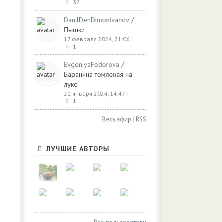
37
/
DanilDenDimonIvanov
Пышки
17 февраля 2024, 21:06
|
1
/
EvgeniyaFedorova
Баранина томленая на
луке
21 января 2024, 14:47
|
1
Весь эфир
|
RSS
ЛУЧШИЕ АВТОРЫ