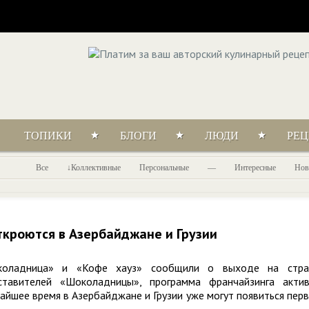
ТОПИКИ
БЛОГИ
ЛЮДИ
РЕ
Все
Коллективные
Персональные
—
Интересные
Нов
кроются в Азербайджане и Грузии
околадница» и «Кофе хауз» сообщили о выходе на стр
ставителей «Шоколадницы», программа франчайзинга акти
жайшее время в Азербайджане и Грузии уже могут появиться пер