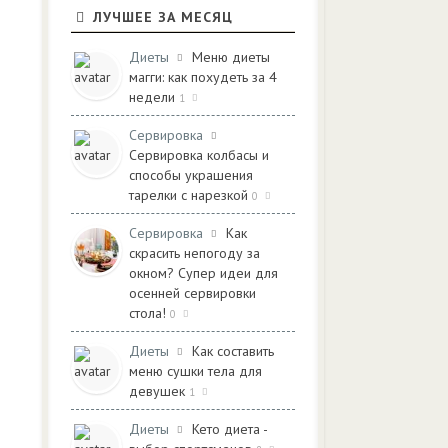
ЛУЧШЕЕ ЗА МЕСЯЦ
Диеты
Меню диеты
магги: как похудеть за 4
недели
1
Сервировка
Сервировка колбасы и
способы украшения
тарелки с нарезкой
0
Сервировка
Как
скрасить непогоду за
окном? Супер идеи для
осенней сервировки
стола!
0
Диеты
Как составить
меню сушки тела для
девушек
1
Диеты
Кето диета -