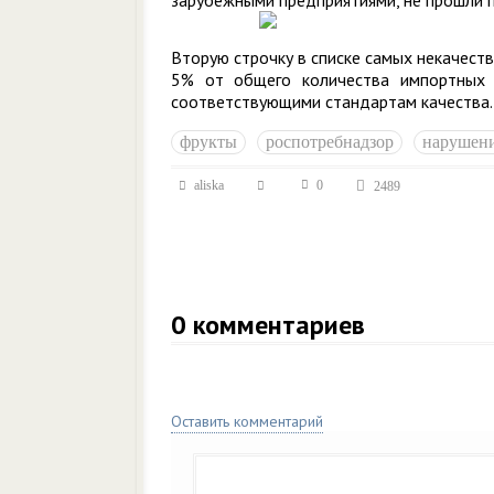
зарубежными предприятиями, не прошли 
Вторую строчку в списке самых некачес
5% от общего количества импортны
соответствующими стандартам качества.
фрукты
роспотребнадзор
нарушен
aliska
0
2489
0
комментариев
Оставить комментарий