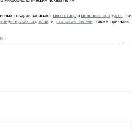
по микробиологическим показателям.
твенных товаров занимают
мясо птицы
и
молочные продукты
. По
х
кондитерских изделий
и
столовой зелени
также признаны
ия
?