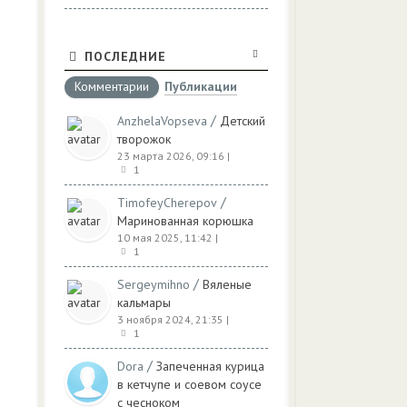
ПОСЛЕДНИЕ
Комментарии
Публикации
/
AnzhelaVopseva
Детский
творожок
23 марта 2026, 09:16
|
1
/
TimofeyCherepov
Маринованная корюшка
10 мая 2025, 11:42
|
1
/
Sergeymihno
Вяленые
кальмары
3 ноября 2024, 21:35
|
1
/
Dora
Запеченная курица
в кетчупе и соевом соусе
с чесноком