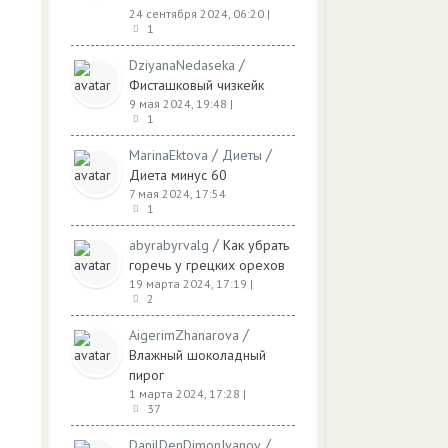
24 сентября 2024, 06:20
|
1
/
DziyanaNedaseka
Фисташковый чизкейк
9 мая 2024, 19:48
|
1
/
/
MarinaEktova
Диеты
Диета минус 60
7 мая 2024, 17:54
1
/
abyrabyrvalg
Как убрать
горечь у грецких орехов
19 марта 2024, 17:19
|
2
/
AigerimZhanarova
Влажный шоколадный
пирог
1 марта 2024, 17:28
|
37
/
DanilDenDimonIvanov