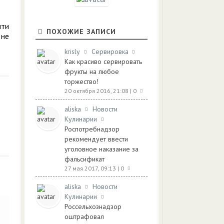
чти
ПОХОЖИЕ ЗАПИСИ
 не
krisly
Сервировка
Как красиво сервировать
фрукты на любое
торжество!
20 октября 2016, 21:08
| 0
aliska
Новости
Кулинарии
Роспотребнадзор
рекомендует ввести
уголовное наказание за
фальсификат
27 мая 2017, 09:13
| 0
aliska
Новости
Кулинарии
Россельхознадзор
оштрафовал