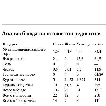
Анализ блюда на основе ингредиентов
Продукт
Белки
Жиры
Углеводы
кКал
Мука пшеничная высшего
1,08
0,13
6,99
33,4
сорта
Лук репчатый
2,1
0
15,6
61,5
Соль
0
0
0
—
Чеснок
0,6
0,01
3,3
14,9
Растительное масло
0
7
0
62,86
Куриная печень
51
14,75
1,825
344
Куриные сердечки
79
51,5
4
795
Всего в блюде
133
73
31
1311
Всего в 1 порции
22
12
5
218
Всего в 100 граммах
14
7
3
141