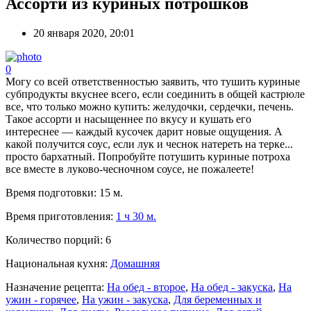
Ассорти из куриных потрошков
20 января 2020, 20:01
0
Могу со всей ответственностью заявить, что тушить куриные
субпродукты вкуснее всего, если соединить в общей кастрюле
все, что только можно купить: желудочки, сердечки, печень.
Такое ассорти и насыщеннее по вкусу и кушать его
интереснее — каждый кусочек дарит новые ощущения. А
какой получится соус, если лук и чеснок натереть на терке...
просто бархатный. Попробуйте потушить куриные потроха
все вместе в луково-чесночном соусе, не пожалеете!
Время подготовки:
15 м.
Время приготовления:
1 ч 30 м.
Количество порций:
6
Национальная кухня:
Домашняя
Назначение рецепта:
На обед - второе
,
На обед - закуска
,
На
ужин - горячее
,
На ужин - закуска
,
Для беременных и