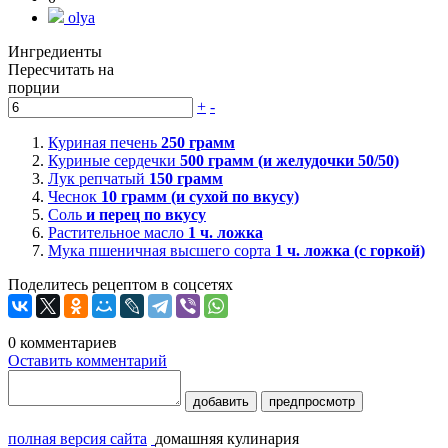
olya
Ингредиенты
Пересчитать на
порции
+
-
Куриная печень
250
грамм
Куриные сердечки
500
грамм (и желудочки 50/50)
Лук репчатый
150
грамм
Чеснок
10
грамм (и сухой по вкусу)
Соль
и перец по вкусу
Растительное масло
1
ч. ложка
Мука пшеничная высшего сорта
1
ч. ложка (с горкой)
Поделитесь рецептом в соцсетях
0
комментариев
Оставить комментарий
добавить
предпросмотр
полная версия сайта
домашняя кулинария