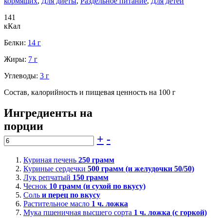
кормящих
,
Для диеты
,
Раздельное питание
,
Для детей
141
кКал
Белки:
14 г
Жиры:
7 г
Углеводы:
3 г
Состав, калорийность и пищевая ценность на 100 г
Ингредиенты на
порции
+
-
Куриная печень
250
грамм
Куриные сердечки
500
грамм (и желудочки 50/50)
Лук репчатый
150
грамм
Чеснок
10
грамм (и сухой по вкусу)
Соль
и перец по вкусу
Растительное масло
1
ч. ложка
Мука пшеничная высшего сорта
1
ч. ложка (с горкой)