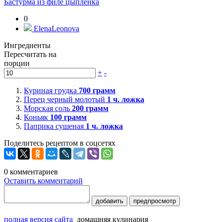
Бастурма из филе цыпленка
0
ElenaLeonova
Ингредиенты
Пересчитать на
порции
+
-
Куриная грудка
700
грамм
Перец черный молотый
1
ч. ложка
Морская соль
200
грамм
Коньяк
100
грамм
Паприка сушеная
1
ч. ложка
Поделитесь рецептом в соцсетях
0
комментариев
Оставить комментарий
добавить
предпросмотр
полная версия сайта
домашняя кулинария