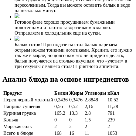
пересоленным. Тогда вы можете оставить балык в воде
на несколько минут.
Готовое филе хорошо просушиваем бумажными
полотенцами и плотно заворачиваем в марлю.
Отправляем в холодильник еще на сутки.
Балык готов! При подаче на стол балык нарезаем
острым ножом тонкими ломтиками, Хранить его нужно
так же в марле, но долго вам это не придется делать,
балык получается на столько вкусным, что «улетит» в
три секунды с вашего стола! Приятного аппетита!
Анализ блюда на основе ингредиентов
Продукт
Белки
Жиры
Углеводы
кКал
Перец черный молотый
0,2436
0,3476
2,8848
10,52
Паприка сушеная
0,56
0,52
2,16
11,28
Куриная грудка
165,2
13,3
2,8
791
Коньяк
0
0
1,5
239
Морская соль
2
2
2
2
Всего в блюде
168
16
11
1053