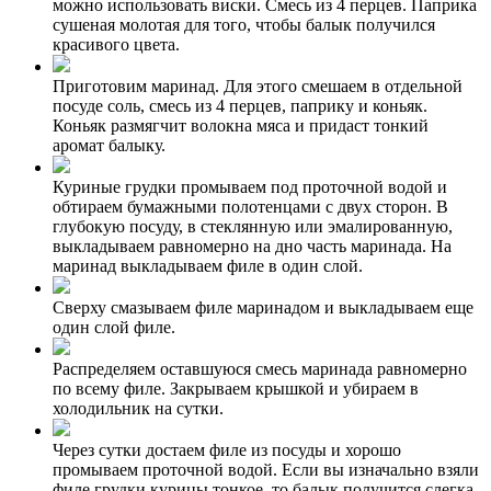
можно использовать виски. Смесь из 4 перцев. Паприка
сушеная молотая для того, чтобы балык получился
красивого цвета.
Приготовим маринад. Для этого смешаем в отдельной
посуде соль, смесь из 4 перцев, паприку и коньяк.
Коньяк размягчит волокна мяса и придаст тонкий
аромат балыку.
Куриные грудки промываем под проточной водой и
обтираем бумажными полотенцами с двух сторон. В
глубокую посуду, в стеклянную или эмалированную,
выкладываем равномерно на дно часть маринада. На
маринад выкладываем филе в один слой.
Сверху смазываем филе маринадом и выкладываем еще
один слой филе.
Распределяем оставшуюся смесь маринада равномерно
по всему филе. Закрываем крышкой и убираем в
холодильник на сутки.
Через сутки достаем филе из посуды и хорошо
промываем проточной водой. Если вы изначально взяли
филе грудки курицы тонкое, то балык получится слегка