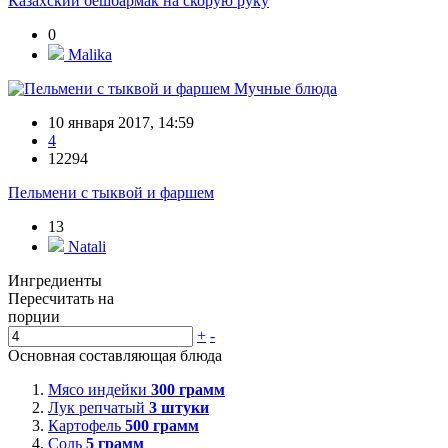
Казахский бешбармак на скорую руку
0
Malika
Мучные блюда
10 января 2017, 14:59
4
12294
Пельмени с тыквой и фаршем
13
Natali
Ингредиенты
Пересчитать на
порции
+
-
Основная составляющая блюда
Мясо индейки
300
грамм
Лук репчатый
3
штуки
Картофель
500
грамм
Соль
5
грамм