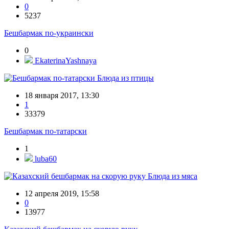
0
5237
Бешбармак по-украински
0
EkaterinaYashnaya
Блюда из птицы
18 января 2017, 13:30
1
33379
Бешбармак по-татарски
1
luba60
Блюда из мяса
12 апреля 2019, 15:58
0
13977