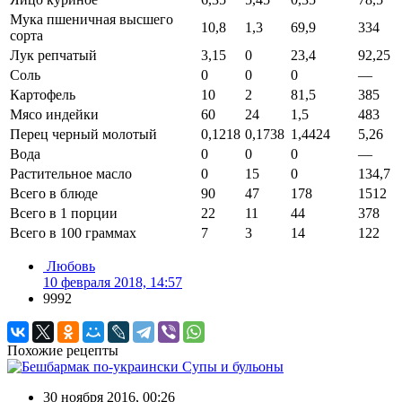
Мука пшеничная высшего
10,8
1,3
69,9
334
сорта
Лук репчатый
3,15
0
23,4
92,25
Соль
0
0
0
—
Картофель
10
2
81,5
385
Мясо индейки
60
24
1,5
483
Перец черный молотый
0,1218
0,1738
1,4424
5,26
Вода
0
0
0
—
Растительное масло
0
15
0
134,7
Всего в блюде
90
47
178
1512
Всего в 1 порции
22
11
44
378
Всего в 100 граммах
7
3
14
122
Любовь
10 февраля 2018, 14:57
9992
Похожие рецепты
Супы и бульоны
30 ноября 2016, 00:26