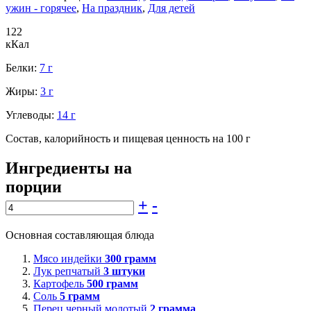
ужин - горячее
,
На праздник
,
Для детей
122
кКал
Белки:
7 г
Жиры:
3 г
Углеводы:
14 г
Состав, калорийность и пищевая ценность на 100 г
Ингредиенты на
порции
+
-
Основная составляющая блюда
Мясо индейки
300
грамм
Лук репчатый
3
штуки
Картофель
500
грамм
Соль
5
грамм
Перец черный молотый
2
грамма