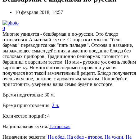
10 февраля 2018, 14:57
0
Многие удивятся - бешбармак и по-русски. Это блюдо
относится к Азиатской кухне. С тюркских языков "беш
бармак" переводится как "пять пальцев". Отсюда и название,
выражающее смысл действия, а именно поедание блюда без
столовых приборов. Традиционно бешбармак готовится из
баранины с вареным тестом. Но мы - русские уж очень любим
картошечку. Немного поэкспериментировав и у меня
получился вот такой замечательный рецепт. Блюдо получается
очень вкусное, нежное, с ароматным запахом. Попробуйте
приготовить, уверенна ваша семья будет в восторге.
Время подготовки:
30 м.
Время приготовления:
2 ч.
Количество порций:
4
Национальная кухня:
Татарская
Назначение рецепта:
На обед
,
На обед - второе
,
На ужин
,
На