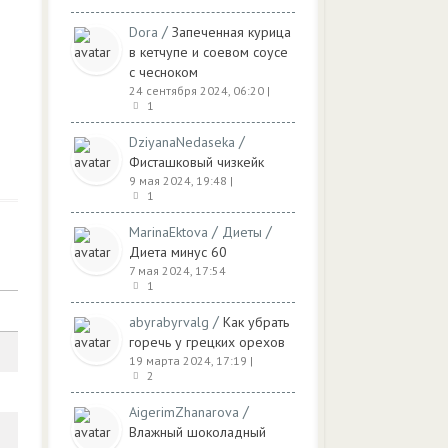
/
Dora
Запеченная курица
в кетчупе и соевом соусе
с чесноком
24 сентября 2024, 06:20
|
1
/
DziyanaNedaseka
Фисташковый чизкейк
9 мая 2024, 19:48
|
1
/
/
MarinaEktova
Диеты
Диета минус 60
7 мая 2024, 17:54
1
/
abyrabyrvalg
Как убрать
горечь у грецких орехов
19 марта 2024, 17:19
|
2
/
AigerimZhanarova
Влажный шоколадный