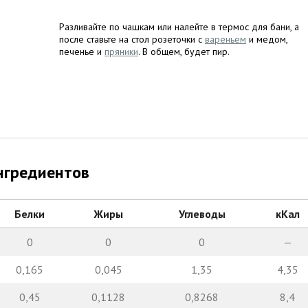
Разливайте по чашкам или налейте в термос для бани, а
после ставьте на стол розеточки с
вареньем
и медом,
печенье и
пряники
. В общем, будет пир.
нгредиентов
Белки
Жиры
Углеводы
кКал
0
0
0
—
0,165
0,045
1,35
4,35
0,45
0,1128
0,8268
8,4