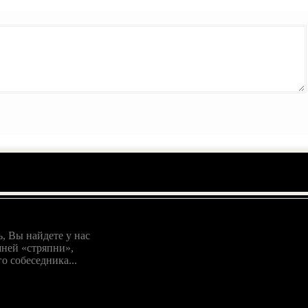
, Вы найдете у нас
ней «стряпни»,
о собеседника...