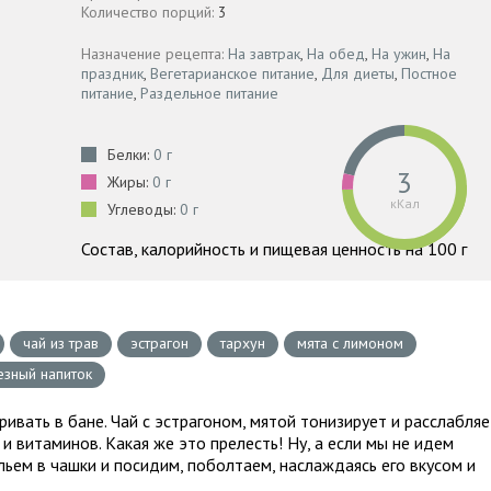
Количество порций:
3
Назначение рецепта:
На завтрак
,
На обед
,
На ужин
,
На
праздник
,
Вегетарианское питание
,
Для диеты
,
Постное
питание
,
Раздельное питание
Белки:
0 г
3
Жиры:
0 г
кКал
Углеводы:
0 г
Состав, калорийность и пищевая ценность на 100 г
чай из трав
эстрагон
тархун
мята с лимоном
езный напиток
ивать в бане. Чай с эстрагоном, мятой тонизирует и расслабляе
и витаминов. Какая же это прелесть! Ну, а если мы не идем
альем в чашки и посидим, поболтаем, наслаждаясь его вкусом и