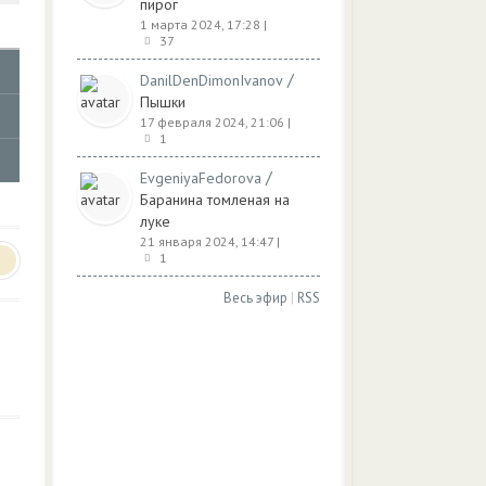
пирог
1 марта 2024, 17:28
|
37
/
DanilDenDimonIvanov
Пышки
17 февраля 2024, 21:06
|
1
/
EvgeniyaFedorova
Баранина томленая на
луке
21 января 2024, 14:47
|
1
Весь эфир
|
RSS