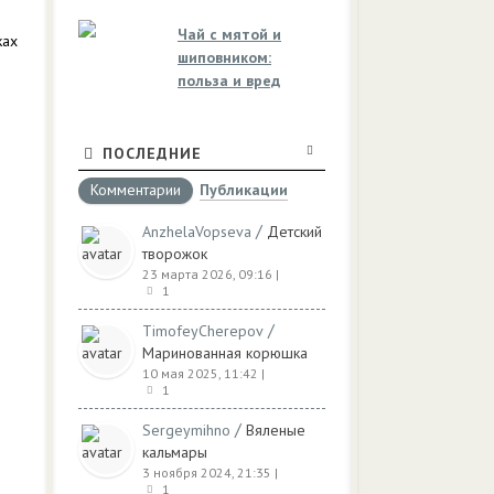
Чай с мятой и
ках
шиповником:
польза и вред
ПОСЛЕДНИЕ
Комментарии
Публикации
/
AnzhelaVopseva
Детский
творожок
23 марта 2026, 09:16
|
1
/
TimofeyCherepov
Маринованная корюшка
10 мая 2025, 11:42
|
1
/
Sergeymihno
Вяленые
кальмары
3 ноября 2024, 21:35
|
1