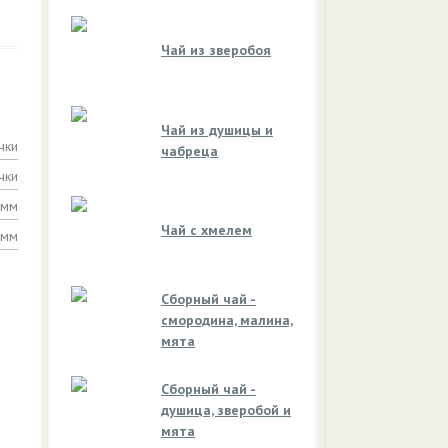
Чай из зверобоя
Чай из душицы и
чки
чабреца
чки
амм
Чай с хмелем
амм
Сборный чай -
смородина, малина,
мята
Сборный чай -
душица, зверобой и
мята