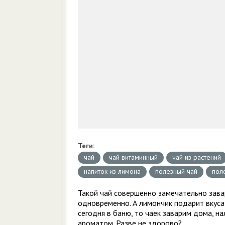
Теги:
чай
чай витаминный
чай из растений
напиток из лимона
полезный чай
пол
Такой чай совершенно замечательно завар
одновременно. А лимончик подарит вкуса 
сегодня в баню, то чаек заварим дома, н
ароматом. Разве не здорово?