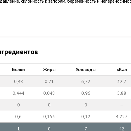
авление, склонность к запорам, беременность и непереносимо
нгредиентов
Белки
Жиры
Углеводы
кКал
0,48
0,21
6,72
32,7
0,444
0,048
0,96
5,88
0
0
0
—
0,6
0,153
0,12
4,227
1
0
7
42