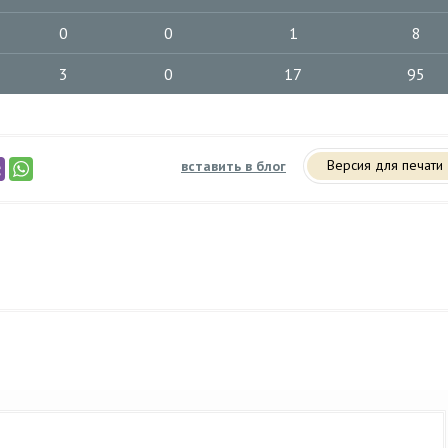
0
0
1
8
3
0
17
95
Версия для печати
вставить в блог