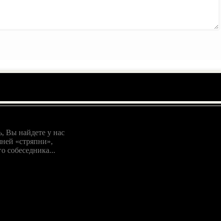
, Вы найдете у нас
ней «стряпни»,
о собеседника...