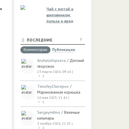
ми
Чай с мятой и
шиповником:
польза и вред
ПОСЛЕДНИЕ
Комментарии
Публикации
/
AnzhelaVopseva
Детский
творожок
23 марта 2026, 09:16
|
1
/
TimofeyCherepov
Маринованная корюшка
10 мая 2025, 11:42
|
1
/
Sergeymihno
Вяленые
кальмары
3 ноября 2024, 21:35
|
1