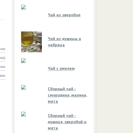
Чай из зверобоя
Чай из душицы и
чабреца
ник
ки)
чки
Чай с хмелем
жки
Сборный чай -
смородина, малина,
мята
Сборный чай -
душица, зверобой и
мята