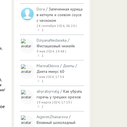
/
Dora
Запеченная курица
в кетчупе и соевом соусе
с чесноком
24 сентября 2024, 06:20
|
1
/
DziyanaNedaseka
Фисташковый чизкейк
е,
9 мая 2024, 19:48
|
1
/
/
MarinaEktova
Диеты
Диета минус 60
7 мая 2024, 17:54
,
1
а
ия!
/
abyrabyrvalg
Как убрать
горечь у грецких орехов
19 марта 2024, 17:19
|
ное
2
/
AigerimZhanarova
Влажный шоколадный