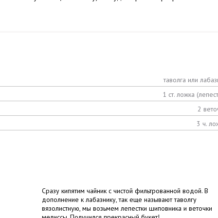
таволга или лабаз
1 ст. ложка (лепест
2 вето
3 ч. ло
Сразу кипятим чайник с чистой фильтрованной водой. В
дополнение к лабазнику, так еще называют таволгу
вязолистную, мы возьмем лепестки шиповника и веточки
мелиссы. Получился прекрасный букет!