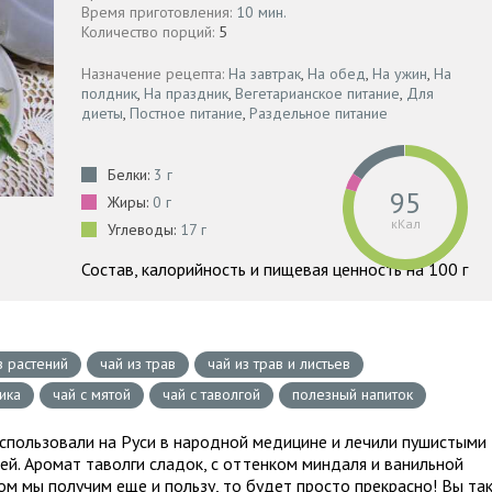
Время приготовления:
10 мин.
Количество порций:
5
Назначение рецепта:
На завтрак
,
На обед
,
На ужин
,
На
полдник
,
На праздник
,
Вегетарианское питание
,
Для
диеты
,
Постное питание
,
Раздельное питание
Белки:
3 г
95
Жиры:
0 г
кКал
Углеводы:
17 г
Состав, калорийность и пищевая ценность на 100 г
з растений
чай из трав
чай из трав и листьев
ика
чай с мятой
чай с таволгой
полезный напиток
использовали на Руси в народной медицине и лечили пушистыми
. Аромат таволги сладок, с оттенком миндаля и ванильной
сом мы получим еще и пользу, то будет просто прекрасно! Вы та