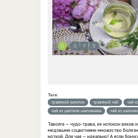
?
Теги:
травяной напиток
травяной чай
чай и
чай из цветков шиповника
чай из шиповн
Таволга — чудо-трава, ее испокон веков 
медовыми соцветиями множество болезней
ноткой. Для чая — идеально! А если бону