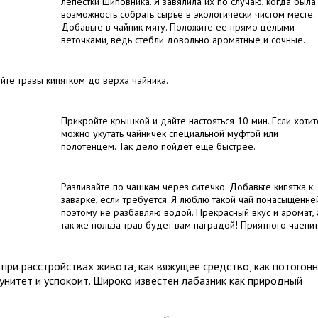
лепестки шиповника. Я завялила их по случаю, когда была
возможность собрать сырье в экологически чистом месте.
Добавьте в чайник мяту. Положите ее прямо целыми
веточками, ведь стебли довольно ароматные и сочные.
йте травы кипятком до верха чайника.
Прикройте крышкой и дайте настояться 10 мин. Если хотит
можно укутать чайничек специальной муфтой или
полотенцем. Так дело пойдет еще быстрее.
Разливайте по чашкам через ситечко. Добавьте кипятка к
заварке, если требуется. Я люблю такой чай понасыщенней
поэтому не разбавляю водой. Прекрасный вкус и аромат, 
так же польза трав будет вам наградой! Приятного чаепит
при расстройствах живота, как вяжущее средство, как потогон
мунитет и успокоит. Широко известен лабазник как природный