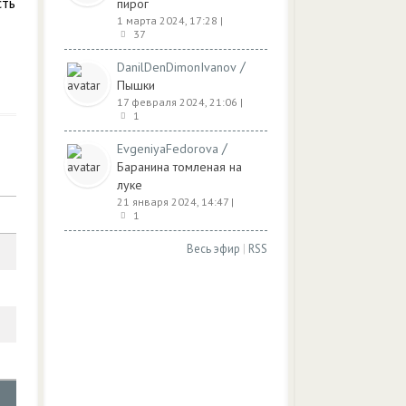
сть
пирог
1 марта 2024, 17:28
|
37
/
DanilDenDimonIvanov
Пышки
17 февраля 2024, 21:06
|
1
/
EvgeniyaFedorova
Баранина томленая на
луке
21 января 2024, 14:47
|
1
Весь эфир
|
RSS