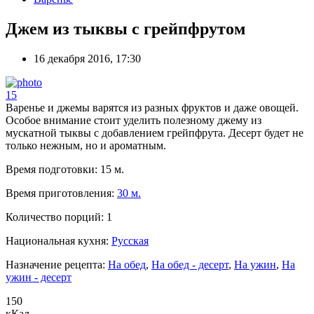
Джем из тыквы с грейпфрутом
16 декабря 2016, 17:30
15
Варенье и джемы варятся из разных фруктов и даже овощей.
Особое внимание стоит уделить полезному джему из
мускатной тыквы с добавлением грейпфрута. Десерт будет не
только нежным, но и ароматным.
Время подготовки:
15 м.
Время приготовления:
30 м.
Количество порций:
1
Национальная кухня:
Русская
Назначение рецепта:
На обед
,
На обед - десерт
,
На ужин
,
На
ужин - десерт
150
кКал