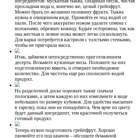
ингредиентов: мускатная тыква, сахарный песок, чистая
прохладная вода и, конечно же, целый грейпфрут.
Можно брать по желанию половину фрукта. Тыква
нужна в очищенном виде. Промойте ее под водой от
пыли. После чего аккуратно ножом удалите семена с
волокнами, обрежьте кожицу. Будьте осторожны, так как
она жесткая и лезвие ножа может легко соскользнуть.
Для варки потребуется кастрюля с толстыми стенками,
чтобы не пригорала масса.
Итак, займемся непосредственно приготовлением
десерта. Возьмите кухонные весы. Положите на них
подготовленную мякоть, и отмерьте необходимое
количество. Для чистоты еще раз сполосните водой
продукт.
На разделочной доске порежьте тыкву сначала
полосками, а затем каждую из них измельчите в виде
небольших по размеру кубиков. Для удобства высыпьте
в тарелку, пока они не понадобятся. Чем ярче по цвету
будет данный ингредиент, тем красочней получиться
готовый продукт.
Теперь нужно подготовить грейпфрут. Хорошо
промойте его под краном – обсушите бумажной