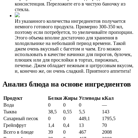
консистенция. Переложите его в чистую баночку из
стекла.
Из указанного количества ингредиентов получается
немного готового продукта. Примерно 300-350 мл,
поэтому если потребуется, то увеличивайте пропорции.
Этого объема вполне достаточно для хранения в
холодильнике на небольшой период времени. Такой
джем очень вкусный с багетом и чаем. Его можно
использовать в качестве начинки для пирогов, булочек,
плюшек или для прослойки в тортах, пирожных,
печенье. Джем обладает нежным и цитрусовым вкусом,
и, конечно же, он очень сладкий. Приятного аппетита!
Анализ блюда на основе ингредиентов
Продукт
Белки
Жиры
Углеводы
кКал
Вода
0
0
0
—
Тыква
38,5
0,55
5,5
143
Сахарный песок
0
0
449,1
1795,5
Грейпфрут
1,4
0,4
13
70
Всего в блюде
39
0
467
2008