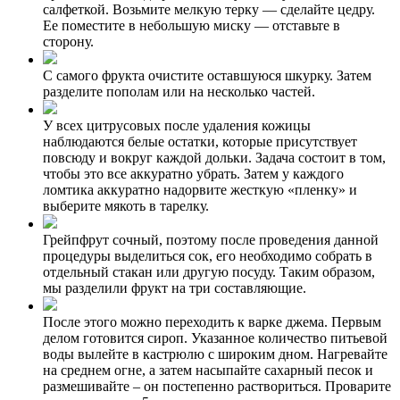
салфеткой. Возьмите мелкую терку — сделайте цедру.
Ее поместите в небольшую миску — отставьте в
сторону.
С самого фрукта очистите оставшуюся шкурку. Затем
разделите пополам или на несколько частей.
У всех цитрусовых после удаления кожицы
наблюдаются белые остатки, которые присутствует
повсюду и вокруг каждой дольки. Задача состоит в том,
чтобы это все аккуратно убрать. Затем у каждого
ломтика аккуратно надорвите жесткую «пленку» и
выберите мякоть в тарелку.
Грейпфрут сочный, поэтому после проведения данной
процедуры выделиться сок, его необходимо собрать в
отдельный стакан или другую посуду. Таким образом,
мы разделили фрукт на три составляющие.
После этого можно переходить к варке джема. Первым
делом готовится сироп. Указанное количество питьевой
воды вылейте в кастрюлю с широким дном. Нагревайте
на среднем огне, а затем насыпайте сахарный песок и
размешивайте – он постепенно раствориться. Проварите