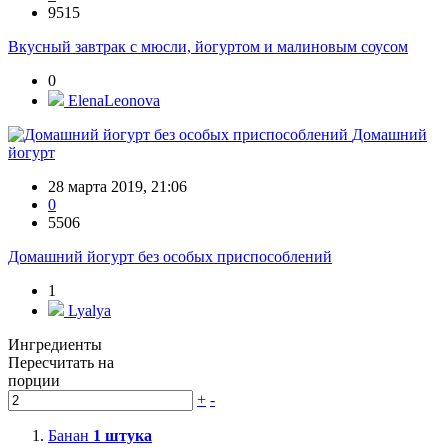
9515
Вкусный завтрак с мюсли, йогуртом и малиновым соусом
0
ElenaLeonova
Домашний
йогурт
28 марта 2019, 21:06
0
5506
Домашний йогурт без особых приспособлений
1
Lyalya
Ингредиенты
Пересчитать на
порции
+
-
Банан
1
штука