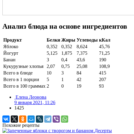
Анализ блюда на основе ингредиентов
Продукт
Белки
Жиры
Углеводы
кКал
Яблоко
0,352
0,352
8,624
45,76
Йогурт
5,125
1,875
7,375
71,25
Банан
3
0,4
43,6
190
Кукурузные хлопья
2,07
0,75
25,08
108,9
Всего в блюде
10
3
84
415
Всего в 1 порции
5
1
42
207
Всего в 100 граммах
2
0
19
93
Елена Леонова
9 января 2021, 11:26
1425
Похожие рецепты
Десерты