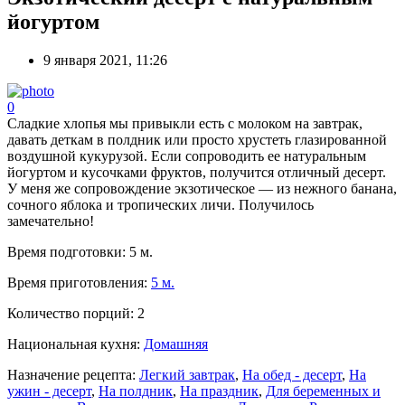
йогуртом
9 января 2021, 11:26
0
Сладкие хлопья мы привыкли есть с молоком на завтрак,
давать деткам в полдник или просто хрустеть глазированной
воздушной кукурузой. Если сопроводить ее натуральным
йогуртом и кусочками фруктов, получится отличный десерт.
У меня же сопровождение экзотическое — из нежного банана,
сочного яблока и тропических личи. Получилось
замечательно!
Время подготовки:
5 м.
Время приготовления:
5 м.
Количество порций:
2
Национальная кухня:
Домашняя
Назначение рецепта:
Легкий завтрак
,
На обед - десерт
,
На
ужин - десерт
,
На полдник
,
На праздник
,
Для беременных и