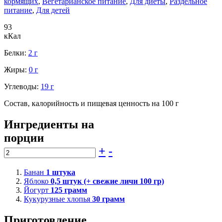
кормящих
,
Вегетарианское питание
,
Для диеты
,
Раздельное
питание
,
Для детей
93
кКал
Белки:
2 г
Жиры:
0 г
Углеводы:
19 г
Состав, калорийность и пищевая ценность на 100 г
Ингредиенты на
порции
+
-
Банан
1
штука
Яблоко
0,5
штук (+ свежие личи 100 гр)
Йогурт
125
грамм
Кукурузные хлопья
30
грамм
Приготовление