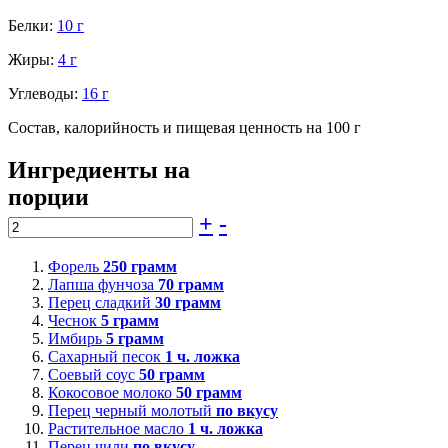
Белки:
10 г
Жиры:
4 г
Углеводы:
16 г
Состав, калорийность и пищевая ценность на 100 г
Ингредиенты на
порции
+
-
Форель
250
грамм
Лапша фунчоза
70
грамм
Перец сладкий
30
грамм
Чеснок
5
грамм
Имбирь
5
грамм
Сахарный песок
1
ч. ложка
Соевый соус
50
грамм
Кокосовое молоко
50
грамм
Перец черный молотый
по вкусу
Растительное масло
1
ч. ложка
Перец чили
по вкусу