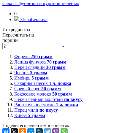
Салат с фунчезой и куриной печенью
0
ElenaLeonova
Ингредиенты
Пересчитать на
порции
+
-
Форель
250
грамм
Лапша фунчоза
70
грамм
Перец сладкий
30
грамм
Чеснок
5
грамм
Имбирь
5
грамм
Сахарный песок
1
ч. ложка
Соевый соус
50
грамм
Кокосовое молоко
50
грамм
Перец черный молотый
по вкусу
Растительное масло
1
ч. ложка
Перец чили
по вкусу
Кинза
5
грамм
Поделитесь рецептом в соцсетях