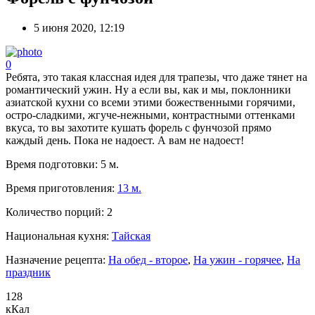
5 июня 2020, 12:19
0
Ребята, это такая классная идея для трапезы, что даже тянет на
романтический ужин. Ну а если вы, как и мы, поклонники
азиатской кухни со всеми этими божественными горячими,
остро-сладкими, жгуче-нежными, контрастными оттенками
вкуса, то вы захотите кушать форель с фунчозой прямо
каждый день. Пока не надоест. А вам не надоест!
Время подготовки:
5 м.
Время приготовления:
13 м.
Количество порций:
2
Национальная кухня:
Тайская
Назначение рецепта:
На обед - второе
,
На ужин - горячее
,
На
праздник
128
кКал