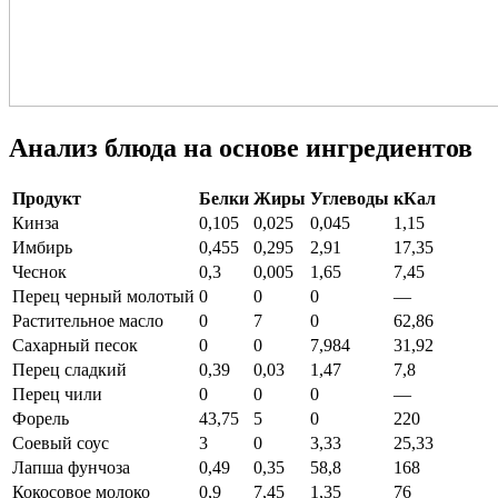
Анализ блюда на основе ингредиентов
Продукт
Белки
Жиры
Углеводы
кКал
Кинза
0,105
0,025
0,045
1,15
Имбирь
0,455
0,295
2,91
17,35
Чеснок
0,3
0,005
1,65
7,45
Перец черный молотый
0
0
0
—
Растительное масло
0
7
0
62,86
Сахарный песок
0
0
7,984
31,92
Перец сладкий
0,39
0,03
1,47
7,8
Перец чили
0
0
0
—
Форель
43,75
5
0
220
Соевый соус
3
0
3,33
25,33
Лапша фунчоза
0,49
0,35
58,8
168
Кокосовое молоко
0,9
7,45
1,35
76