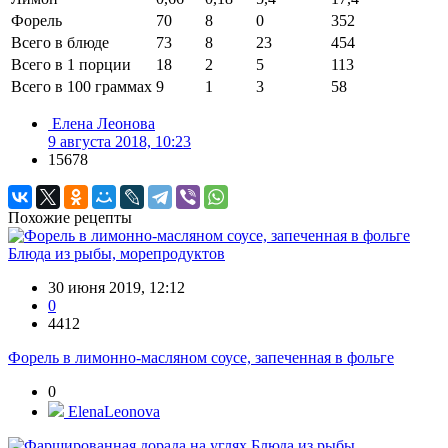
Форель
70
8
0
352
Всего в блюде
73
8
23
454
Всего в 1 порции
18
2
5
113
Всего в 100 граммах
9
1
3
58
Елена Леонова
9 августа 2018, 10:23
15678
Похожие рецепты
Блюда из рыбы, морепродуктов
30 июня 2019, 12:12
0
4412
Форель в лимонно-масляном соусе, запеченная в фольге
0
ElenaLeonova
Блюда из рыбы,