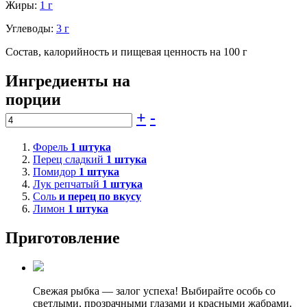
Жиры:
1 г
Углеводы:
3 г
Состав, калорийность и пищевая ценность на 100 г
Ингредиенты на
порции
+
-
Форель
1
штука
Перец сладкий
1
штука
Помидор
1
штука
Лук репчатый
1
штука
Соль
и перец по вкусу
Лимон
1
штука
Приготовление
Свежая рыбка — залог успеха! Выбирайте особь со
светлыми, прозрачными глазами и красными жабрами.