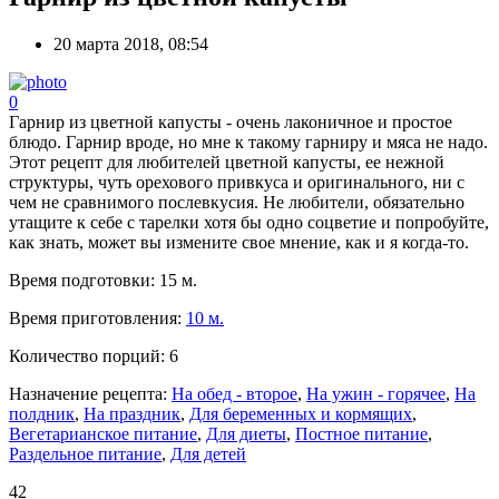
20 марта 2018, 08:54
0
Гарнир из цветной капусты - очень лаконичное и простое
блюдо. Гарнир вроде, но мне к такому гарниру и мяса не надо.
Этот рецепт для любителей цветной капусты, ее нежной
структуры, чуть орехового привкуса и оригинального, ни с
чем не сравнимого послевкусия. Не любители, обязательно
утащите к себе с тарелки хотя бы одно соцветие и попробуйте,
как знать, может вы измените свое мнение, как и я когда-то.
Время подготовки:
15 м.
Время приготовления:
10 м.
Количество порций:
6
Назначение рецепта:
На обед - второе
,
На ужин - горячее
,
На
полдник
,
На праздник
,
Для беременных и кормящих
,
Вегетарианское питание
,
Для диеты
,
Постное питание
,
Раздельное питание
,
Для детей
42