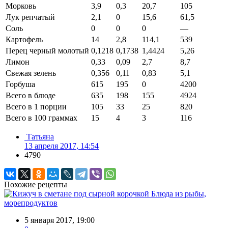
Морковь
3,9
0,3
20,7
105
Лук репчатый
2,1
0
15,6
61,5
Соль
0
0
0
—
Картофель
14
2,8
114,1
539
Перец черный молотый
0,1218
0,1738
1,4424
5,26
Лимон
0,33
0,09
2,7
8,7
Свежая зелень
0,356
0,11
0,83
5,1
Горбуша
615
195
0
4200
Всего в блюде
635
198
155
4924
Всего в 1 порции
105
33
25
820
Всего в 100 граммах
15
4
3
116
Татьяна
13 апреля 2017, 14:54
4790
Похожие рецепты
Блюда из рыбы,
морепродуктов
5 января 2017, 19:00