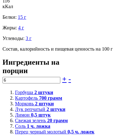
116
кКал
Белки:
15 г
Жиры:
4 г
Углеводы:
3 г
Состав, калорийность и пищевая ценность на 100 г
Ингредиенты на
порции
+
-
Горбуша
2
штуки
Картофель
700
грамм
Морковь
2
штуки
Лук репчатый
2
штуки
Лимон
0,5
штук
Свежая зелень
20
грамм
Соль
1
ч. ложка
Перец черный молотый
0,5
ч. ложек