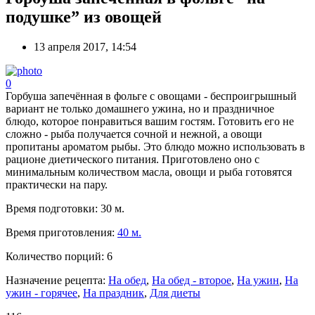
подушке” из овощей
13 апреля 2017, 14:54
0
Горбуша запечённая в фольге с овощами - беспроигрышный
вариант не только домашнего ужина, но и праздничное
блюдо, которое понравиться вашим гостям. Готовить его не
сложно - рыба получается сочной и нежной, а овощи
пропитаны ароматом рыбы. Это блюдо можно использовать в
рационе диетического питания. Приготовлено оно с
минимальным количеством масла, овощи и рыба готовятся
практически на пару.
Время подготовки:
30 м.
Время приготовления:
40 м.
Количество порций:
6
Назначение рецепта:
На обед
,
На обед - второе
,
На ужин
,
На
ужин - горячее
,
На праздник
,
Для диеты