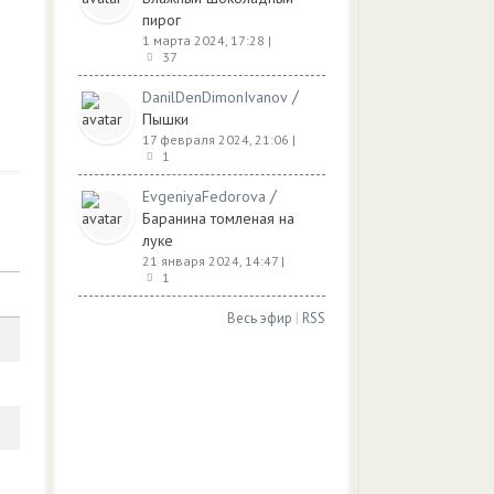
пирог
1 марта 2024, 17:28
|
37
/
DanilDenDimonIvanov
Пышки
17 февраля 2024, 21:06
|
1
/
EvgeniyaFedorova
Баранина томленая на
луке
21 января 2024, 14:47
|
1
Весь эфир
|
RSS