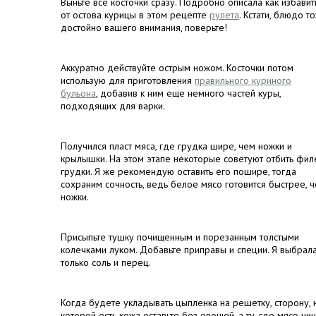
Выньте все косточки сразу. Подробно описала как избавит
от остова курицы в этом рецепте
рулета
. Кстати, блюдо т
достойно вашего внимания, поверьте!
Аккуратно действуйте острым ножом. Косточки потом
использую для приготовления
правильного куриного
бульона
, добавив к ним еще немного частей куры,
подходящих для варки.
Получился пласт мяса, где грудка шире, чем ножки и
крылышки. На этом этапе некоторые советуют отбить фил
грудки. Я же рекомендую оставить его пошире, тогда
сохраним сочность, ведь белое мясо готовится быстрее, 
ножки.
Присыпьте тушку почищенным и порезанным толстыми
колечками луком. Добавьте приправы и специи. Я выбрал
только соль и перец.
Когда будете укладывать цыпленка на решетку, сторону, 
которой есть кожа оставьте без овощей, а ту, где мясо ни