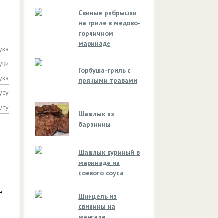
Свиные ребрышки
на гриле в медово-
горчичном
маринаде
ука
уки
Горбуша-гриль с
ука
пряными травами
усу
усу
Шашлык из
баранины
Шашлык куриный в
маринаде из
соевого соуса
е:
Шницель из
свинины на
мангале