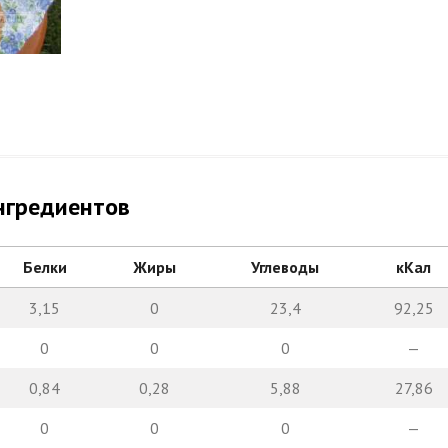
нгредиентов
Белки
Жиры
Углеводы
кКал
3,15
0
23,4
92,25
0
0
0
—
0,84
0,28
5,88
27,86
0
0
0
—