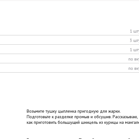
1 шт
3 шт
1 шт
по вк
по вк
Возьмите тушку цыпленка пригодную для жарки.
Подготовьте к разделке промыв и обсушив. Рассказываю,
как приготовить большущий шницель из курицы на мангал