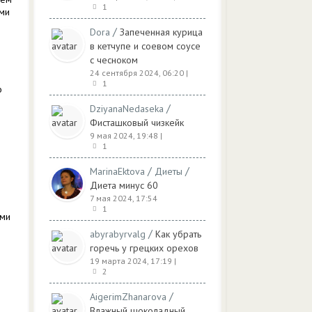
1
ами
/
Dora
Запеченная курица
в кетчупе и соевом соусе
с чесноком
24 сентября 2024, 06:20
|
1
о
/
DziyanaNedaseka
Фисташковый чизкейк
9 мая 2024, 19:48
|
1
/
/
MarinaEktova
Диеты
Диета минус 60
7 мая 2024, 17:54
1
ими
/
abyrabyrvalg
Как убрать
горечь у грецких орехов
19 марта 2024, 17:19
|
2
/
AigerimZhanarova
Влажный шоколадный