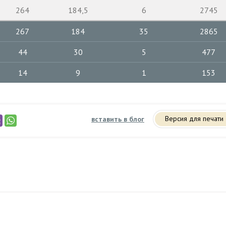
264
184,5
6
2745
267
184
35
2865
44
30
5
477
14
9
1
153
Версия для печати
вставить в блог