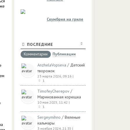
ься
оже
Скумбрия на гриле
ПОСЛЕДНИЕ
Комментарии
Публикации
/
AnzhelaVopseva
Детский
е
творожок
чем
23 марта 2026, 09:16
|
1
/
TimofeyCherepov
Маринованная корюшка
а
10 мая 2025, 11:42
|
1
/
Sergeymihno
Вяленые
кальмары
на
3 ноября 2024, 21:35
|
чем