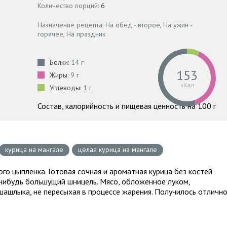
Количество порций:
6
Назначение рецепта:
На обед - второе
,
На ужин -
горячее
,
На праздник
Белки:
14 г
153
Жиры:
9 г
кКал
Углеводы:
1 г
Состав, калорийность и пищевая ценность на 100 г
курица на мангале
целая курица на мангале
го цыпленка. Готовая сочная и ароматная курица без костей
-нибудь большущий шницель. Мясо, обложенное луком,
ашлыка, не пересыхая в процессе жарения. Получилось отлично