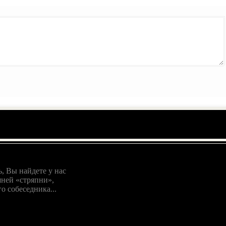
, Вы найдете у нас
ней «стряпни»,
о собеседника...