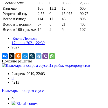
Соевый соус
0,3
0
0,333
2,533
Кальмар
108
13,2
12
600
Устричный соус
2,55
0
15,975
90,75
Всего в блюде
114
17
43
806
Всего в 1 порции
57
8
21
403
Всего в 100 граммах
15
2
5
107
Елена Леонова
17 июня 2021, 22:30
9527
Похожие рецепты
Из рыбы, морепродуктов
2 апреля 2019, 22:03
0
4213
Кальмары в остром соусе
0
ElenaLeonova