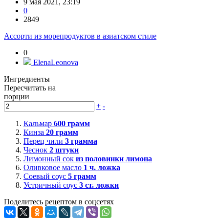
9 мая 2021, 23:19
0
2849
Ассорти из морепродуктов в азиатском стиле
0
ElenaLeonova
Ингредиенты
Пересчитать на
порции
+
-
Кальмар
600
грамм
Кинза
20
грамм
Перец чили
3
грамма
Чеснок
2
штуки
Лимонный сок
из половинки лимона
Оливковое масло
1
ч. ложка
Соевый соус
5
грамм
Устричный соус
3
ст. ложки
Поделитесь рецептом в соцсетях