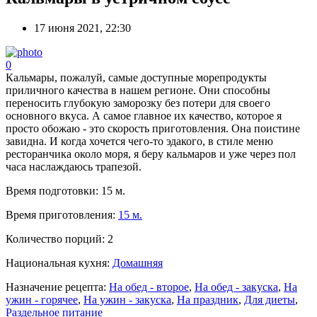
17 июня 2021, 22:30
0
Кальмары, пожалуй, самые доступные морепродукты
приличного качества в нашем регионе. Они способны
переносить глубокую заморозку без потери для своего
основного вкуса. А самое главное их качество, которое я
просто обожаю - это скорость приготовления. Она поистине
завидна. И когда хочется чего-то эдакого, в стиле меню
ресторанчика около моря, я беру кальмаров и уже через пол
часа наслаждаюсь трапезой.
Время подготовки:
15 м.
Время приготовления:
15 м.
Количество порций:
2
Национальная кухня:
Домашняя
Назначение рецепта:
На обед - второе
,
На обед - закуска
,
На
ужин - горячее
,
На ужин - закуска
,
На праздник
,
Для диеты
,
Раздельное питание