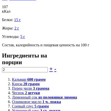
107
кКал
Белки:
15 г
Жиры:
2 г
Углеводы:
5 г
Состав, калорийность и пищевая ценность на 100 г
Ингредиенты на
порции
+
-
Кальмар
600
грамм
Кинза
20
грамм
Перец чили
3
грамма
Чеснок
2
штуки
Лимонный сок
из половинки лимона
Оливковое масло
1
ч. ложка
Соевый соус
5
грамм
Устричный соус
3
ст. ложки