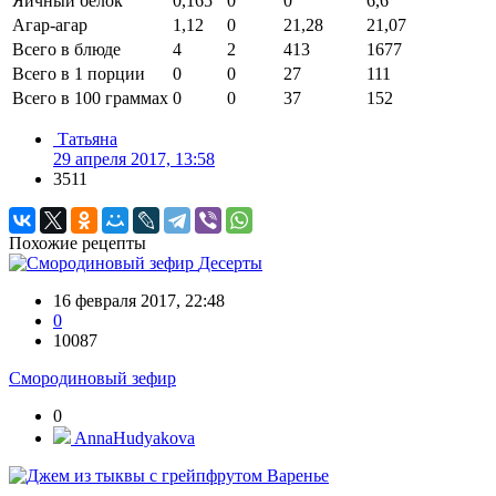
Яичный белок
0,165
0
0
6,6
Агар-агар
1,12
0
21,28
21,07
Всего в блюде
4
2
413
1677
Всего в 1 порции
0
0
27
111
Всего в 100 граммах
0
0
37
152
Татьяна
29 апреля 2017, 13:58
3511
Похожие рецепты
Десерты
16 февраля 2017, 22:48
0
10087
Смородиновый зефир
0
AnnaHudyakova
Варенье