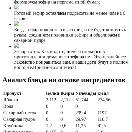
формируем зефир на пергаментной бумаге.
Готовый зефир оставляем подсыхать не менее чем на 6
часов.
Когда зефир полностью высохнет, и не будет липнуть к
рукам, соединяем половинки зефира и обваливаем в
сахарной пудре.
Зефир готов. Как видите, ничего сложного в
приготовлении домашнего зефира нет. Это нежнейшее
лакомство понравиться вам, а ваши дети будут в полном
восторге.Приятного аппетита!
Анализ блюда на основе ингредиентов
Продукт
Белки
Жиры
Углеводы
кКал
Яблоко
2,112
2,112
51,744
274,56
Вода
0
0
0
—
Сахарный песок
0
0
299,4
1197
Сахарная пудра
0
0
29,97
116,7
Клубника
1,2
0,6
11,25
61,5