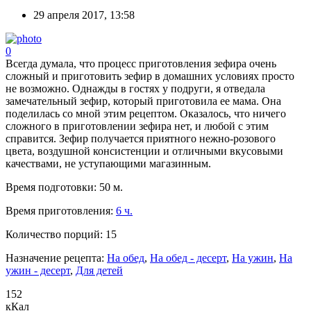
29 апреля 2017, 13:58
0
Всегда думала, что процесс приготовления зефира очень
сложный и приготовить зефир в домашних условиях просто
не возможно. Однажды в гостях у подруги, я отведала
замечательный зефир, который приготовила ее мама. Она
поделилась со мной этим рецептом. Оказалось, что ничего
сложного в приготовлении зефира нет, и любой с этим
справится. Зефир получается приятного нежно-розового
цвета, воздушной консистенции и отличными вкусовыми
качествами, не уступающими магазинным.
Время подготовки:
50 м.
Время приготовления:
6 ч.
Количество порций:
15
Назначение рецепта:
На обед
,
На обед - десерт
,
На ужин
,
На
ужин - десерт
,
Для детей
152
кКал