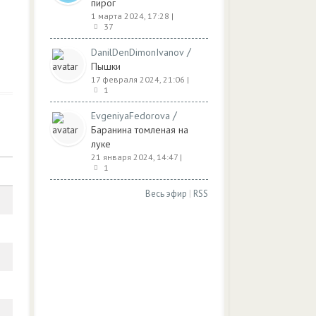
пирог
1 марта 2024, 17:28
|
37
/
DanilDenDimonIvanov
Пышки
17 февраля 2024, 21:06
|
1
/
EvgeniyaFedorova
Баранина томленая на
луке
21 января 2024, 14:47
|
1
Весь эфир
|
RSS