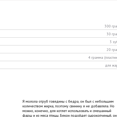
300 гр
30 гр
3 зу
20 гр
4 грамма (пластин
для жа
Я молола отруб говядины с бедра, он был с небольшим
количеством жирка, поэтому свинину я не добавляла. Но
можно, конечно, для котлет использовать и смешанный
фарш и из мяса птицы. Бекон подойдет сырокопченый, он