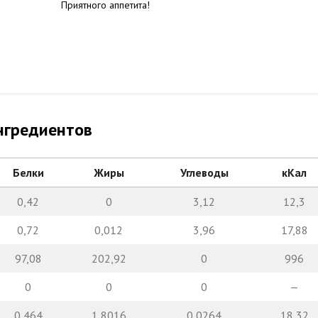
Приятного аппетита!
нгредиентов
Белки
Жиры
Углеводы
кКал
0,42
0
3,12
12,3
0,72
0,012
3,96
17,88
97,08
202,92
0
996
0
0
0
—
0,464
1,8016
0,0264
18,32