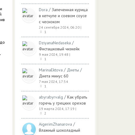
 и
/
Dora
Запеченная курица
й
в кетчупе и соевом соусе
вив
с чесноком
24 сентября 2024, 06:20
|
1
 до
/
DziyanaNedaseka
Фисташковый чизкейк
,
9 мая 2024, 19:48
|
1
/
/
MarinaEktova
Диеты
Диета минус 60
7 мая 2024, 17:54
1
/
abyrabyrvalg
Как убрать
горечь у грецких орехов
19 марта 2024, 17:19
|
2
/
AigerimZhanarova
Влажный шоколадный