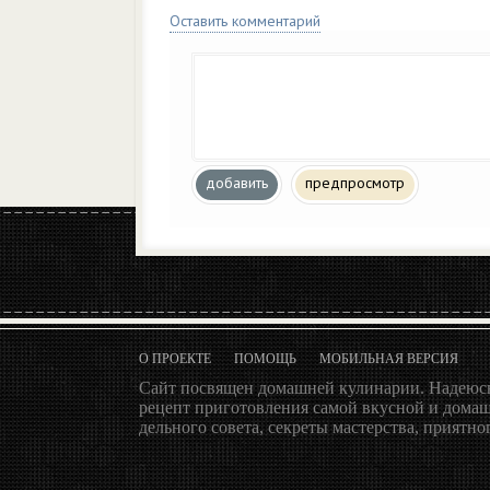
Оставить комментарий
добавить
предпросмотр
О ПРОЕКТЕ
ПОМОЩЬ
МОБИЛЬНАЯ ВЕРСИЯ
Сайт посвящен домашней кулинарии. Надеюсь
рецепт приготовления самой вкусной и домаш
дельного совета, секреты мастерства, приятног