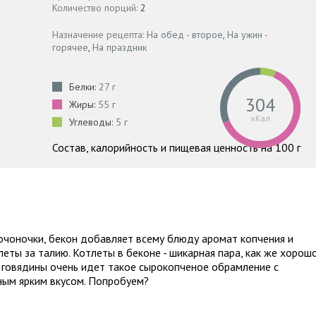
Количество порций:
2
Назначение рецепта:
На обед - второе
,
На ужин -
горячее
,
На праздник
Белки:
27 г
304
Жиры:
55 г
кКал
Углеводы:
5 г
Состав, калорийность и пищевая ценность на 100 г
чоночки, бекон добавляет всему блюду аромат копчения и
еты за талию. Котлеты в беконе - шикарная пара, как же хорош
у говядины очень идет такое сырокопченое обрамление с
ным ярким вкусом. Попробуем?