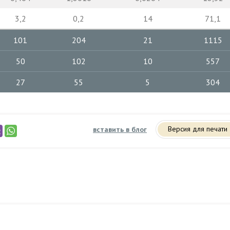
3,2
0,2
14
71,1
101
204
21
1115
50
102
10
557
27
55
5
304
Версия для печати
вставить в блог