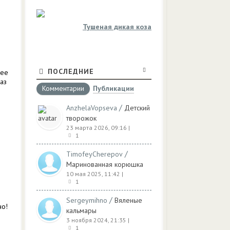
Тушеная дикая коза
ПОСЛЕДНИЕ
 ее
аз
Комментарии
Публикации
/
AnzhelaVopseva
Детский
творожок
23 марта 2026, 09:16
|
1
/
TimofeyCherepov
Маринованная корюшка
10 мая 2025, 11:42
|
1
/
Sergeymihno
Вяленые
но!
кальмары
3 ноября 2024, 21:35
|
1