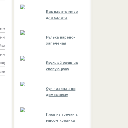
Как варить мясо
для салата
амм
амм
Рулька варено-
запеченая
бка
амм
ки)
Вкусный ужин на
скорую руку
рки
Суп - лагман по
домашнему
Плов из гречки с
мясом кролика