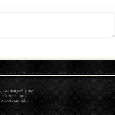
, Вы найдете у нас
ней «стряпни»,
о собеседника...