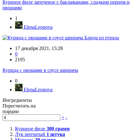
Куриное филе запеченое с баклажанами, сладким перцем и
овощами
1
ElenaLeonova
Блюда из птицы
17 декабря 2021, 15:28
0
2195
Курица с овощами в соусе шрирача
0
ElenaLeonova
Ингредиенты
Пересчитать на
порции
+
-
Куриное филе
300
грамм
Лук репчатый
1
штука
Морковь
30
грамм