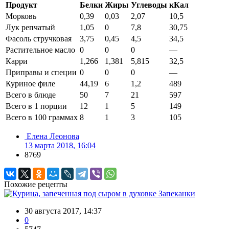
Продукт
Белки
Жиры
Углеводы
кКал
Морковь
0,39
0,03
2,07
10,5
Лук репчатый
1,05
0
7,8
30,75
Фасоль стручковая
3,75
0,45
4,5
34,5
Растительное масло
0
0
0
—
Карри
1,266
1,381
5,815
32,5
Приправы и специи
0
0
0
—
Куриное филе
44,19
6
1,2
489
Всего в блюде
50
7
21
597
Всего в 1 порции
12
1
5
149
Всего в 100 граммах
8
1
3
105
Елена Леонова
13 марта 2018, 16:04
8769
Похожие рецепты
Запеканки
30 августа 2017, 14:37
0