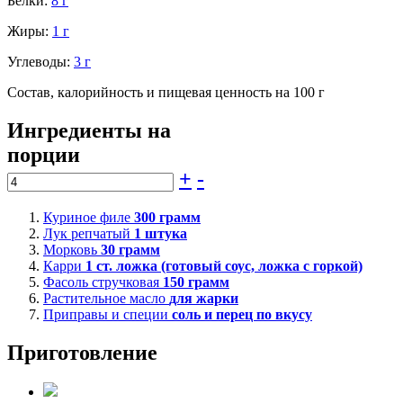
Белки:
8 г
Жиры:
1 г
Углеводы:
3 г
Состав, калорийность и пищевая ценность на 100 г
Ингредиенты на
порции
+
-
Куриное филе
300
грамм
Лук репчатый
1
штука
Морковь
30
грамм
Карри
1
ст. ложка (готовый соус, ложка с горкой)
Фасоль стручковая
150
грамм
Растительное масло
для жарки
Приправы и специи
соль и перец по вкусу
Приготовление