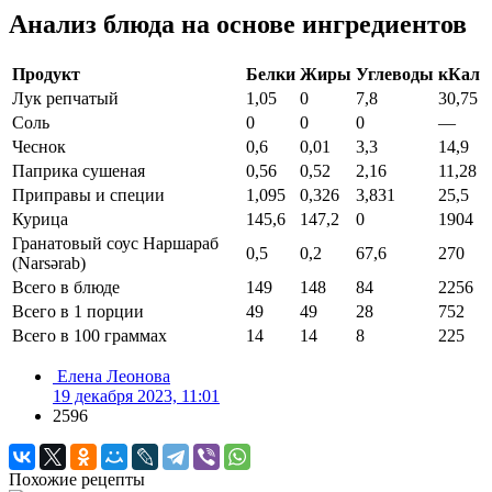
Анализ блюда на основе ингредиентов
Продукт
Белки
Жиры
Углеводы
кКал
Лук репчатый
1,05
0
7,8
30,75
Соль
0
0
0
—
Чеснок
0,6
0,01
3,3
14,9
Паприка сушеная
0,56
0,52
2,16
11,28
Приправы и специи
1,095
0,326
3,831
25,5
Курица
145,6
147,2
0
1904
Гранатовый соус Наршараб
0,5
0,2
67,6
270
(Narsərab)
Всего в блюде
149
148
84
2256
Всего в 1 порции
49
49
28
752
Всего в 100 граммах
14
14
8
225
Елена Леонова
19 декабря 2023, 11:01
2596
Похожие рецепты