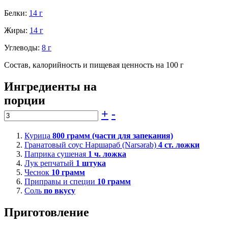
Белки:
14 г
Жиры:
14 г
Углеводы:
8 г
Состав, калорийность и пищевая ценность на 100 г
Ингредиенты на
порции
+
-
Курица
800
грамм (части для запекания)
Гранатовый соус Наршараб (Narsərab)
4
ст. ложки
Паприка сушеная
1
ч. ложка
Лук репчатый
1
штука
Чеснок
10
грамм
Приправы и специи
10
грамм
Соль
по вкусу
Приготовление