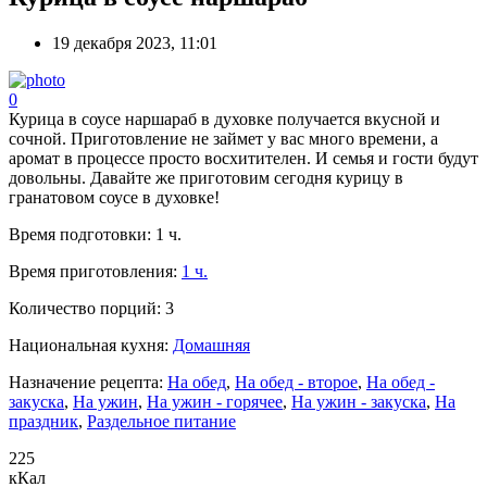
19 декабря 2023, 11:01
0
Курица в соусе наршараб в духовке получается вкусной и
сочной. Приготовление не займет у вас много времени, а
аромат в процессе просто восхитителен. И семья и гости будут
довольны. Давайте же приготовим сегодня курицу в
гранатовом соусе в духовке!
Время подготовки:
1 ч.
Время приготовления:
1 ч.
Количество порций:
3
Национальная кухня:
Домашняя
Назначение рецепта:
На обед
,
На обед - второе
,
На обед -
закуска
,
На ужин
,
На ужин - горячее
,
На ужин - закуска
,
На
праздник
,
Раздельное питание
225
кКал