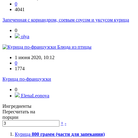
0
4041
Запеченная с кориандром, соевым соусом и уксусом курица
0
olya
Блюда из птицы
1 июня 2020, 10:12
0
1774
Курица по-французски
0
ElenaLeonova
Ингредиенты
Пересчитать на
порции
+
-
Курица
800
грамм (части для запекания)