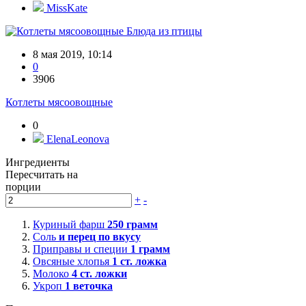
MissKate
Блюда из птицы
8 мая 2019, 10:14
0
3906
Котлеты мясоовощные
0
ElenaLeonova
Ингредиенты
Пересчитать на
порции
+
-
Куриный фарш
250
грамм
Соль
и перец по вкусу
Приправы и специи
1
грамм
Овсяные хлопья
1
ст. ложка
Молоко
4
ст. ложки
Укроп
1
веточка