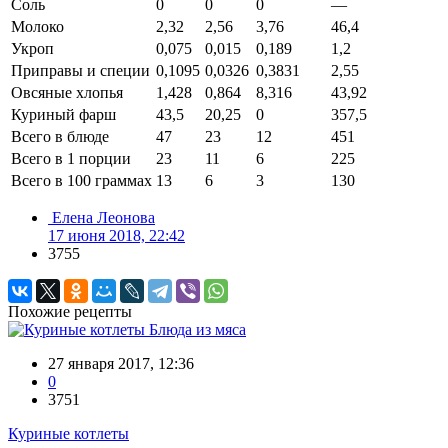
Соль
0
0
0
—
Молоко
2,32
2,56
3,76
46,4
Укроп
0,075
0,015
0,189
1,2
Приправы и специи
0,1095
0,0326
0,3831
2,55
Овсяные хлопья
1,428
0,864
8,316
43,92
Куриный фарш
43,5
20,25
0
357,5
Всего в блюде
47
23
12
451
Всего в 1 порции
23
11
6
225
Всего в 100 граммах
13
6
3
130
Елена Леонова
17 июня 2018, 22:42
3755
Похожие рецепты
Блюда из мяса
27 января 2017, 12:36
0
3751
Куриные котлеты