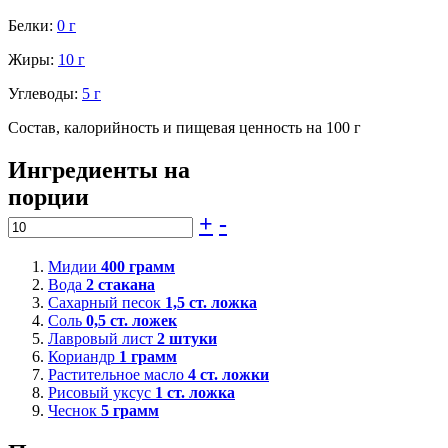
Белки:
0 г
Жиры:
10 г
Углеводы:
5 г
Состав, калорийность и пищевая ценность на 100 г
Ингредиенты на
порции
+
-
Мидии
400
грамм
Вода
2
стакана
Сахарный песок
1,5
ст. ложка
Соль
0,5
ст. ложек
Лавровый лист
2
штуки
Кориандр
1
грамм
Растительное масло
4
ст. ложки
Рисовый уксус
1
ст. ложка
Чеснок
5
грамм