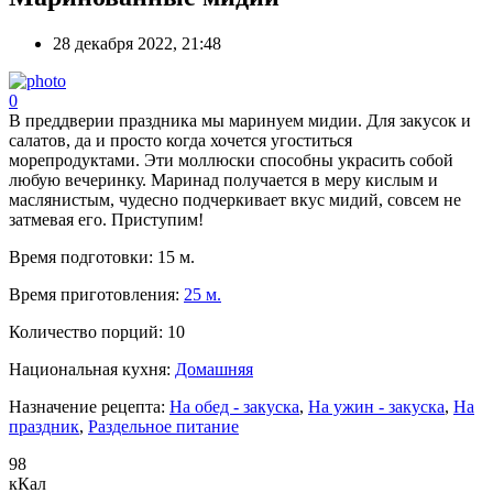
28 декабря 2022, 21:48
0
В преддверии праздника мы маринуем мидии. Для закусок и
салатов, да и просто когда хочется угоститься
морепродуктами. Эти моллюски способны украсить собой
любую вечеринку. Маринад получается в меру кислым и
маслянистым, чудесно подчеркивает вкус мидий, совсем не
затмевая его. Приступим!
Время подготовки:
15 м.
Время приготовления:
25 м.
Количество порций:
10
Национальная кухня:
Домашняя
Назначение рецепта:
На обед - закуска
,
На ужин - закуска
,
На
праздник
,
Раздельное питание
98
кКал