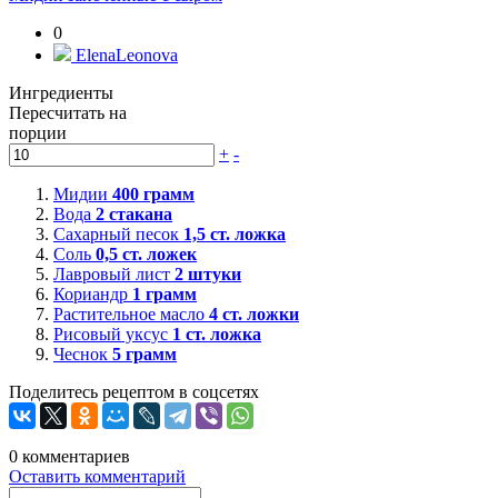
0
ElenaLeonova
Ингредиенты
Пересчитать на
порции
+
-
Мидии
400
грамм
Вода
2
стакана
Сахарный песок
1,5
ст. ложка
Соль
0,5
ст. ложек
Лавровый лист
2
штуки
Кориандр
1
грамм
Растительное масло
4
ст. ложки
Рисовый уксус
1
ст. ложка
Чеснок
5
грамм
Поделитесь рецептом в соцсетях
0
комментариев
Оставить комментарий