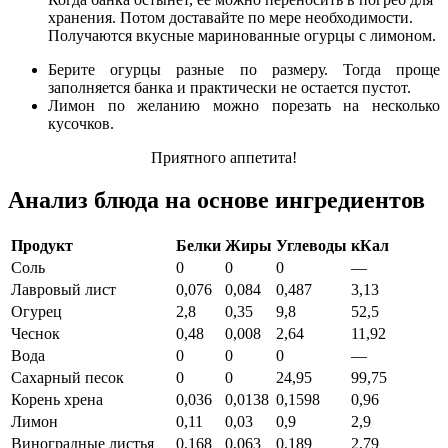
хранения. Потом доставайте по мере необходимости.
Получаются вкусные маринованные огурцы с лимоном.
Берите огурцы разные по размеру. Тогда проще
заполняется банка и практически не остается пустот.
Лимон по желанию можно порезать на несколько
кусочков.
Приятного аппетита!
Анализ блюда на основе ингредиентов
Продукт
Белки
Жиры
Углеводы
кКал
Соль
0
0
0
—
Лавровый лист
0,076
0,084
0,487
3,13
Огурец
2,8
0,35
9,8
52,5
Чеснок
0,48
0,008
2,64
11,92
Вода
0
0
0
—
Сахарный песок
0
0
24,95
99,75
Корень хрена
0,036
0,0138
0,1598
0,96
Лимон
0,11
0,03
0,9
2,9
Виноградные листья
0,168
0,063
0,189
2,79