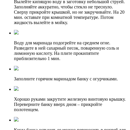
Вылейте кипящую воду в заготовку небольшой струей.
Заполняйте аккуратно, чтобы стекло не треснуло.
Сверху прикройте крышкой, но не закручивайте. На 20
мин. оставьте при комнатной температуре. Потом
жидкость вылейте в мойку.
Воду для маринада подогрейте на среднем огне.
Разведите в ней сахарный песок, поваренную соль и
лимонную кислоту. На плите прокипятите
приблизительно 1 мин.
Заполните горячим маринадом банку с огурчиками.
Хорошо руками закрутите железную винтовую крышку.
Переверните банку вверх дном – прикройте
полотенцем.
Когда банка остынет, ее можно переносить в погреб для