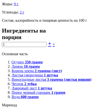
Жиры:
0 г
Углеводы:
2 г
Состав, калорийность и пищевая ценность на 100 г
Ингредиенты на
порции
+
-
Основная часть
Огурец
350
грамм
Лимон
10
грамм
Корень хрена
2
грамма (лист)
Листья смородины
1
штука
Виноградные листья
3
грамма (листья вишни)
Чеснок
2
зубка
Лавровый лист
1
штука
Перец черный горошек
1
грамм
Вода
600
грамм
Маринад