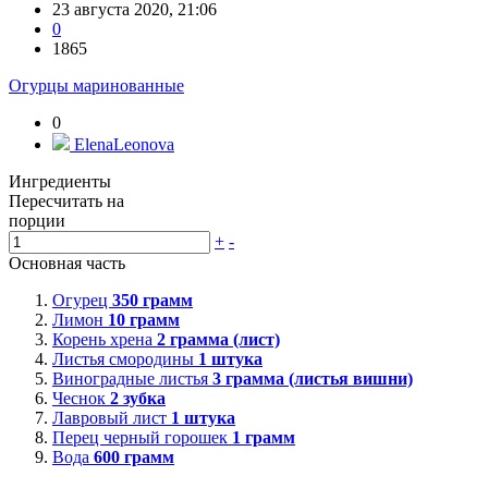
23 августа 2020, 21:06
0
1865
Огурцы маринованные
0
ElenaLeonova
Ингредиенты
Пересчитать на
порции
+
-
Основная часть
Огурец
350
грамм
Лимон
10
грамм
Корень хрена
2
грамма (лист)
Листья смородины
1
штука
Виноградные листья
3
грамма (листья вишни)
Чеснок
2
зубка
Лавровый лист
1
штука
Перец черный горошек
1
грамм
Вода
600
грамм