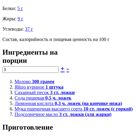
Белки:
5 г
Жиры:
9 г
Углеводы:
37 г
Состав, калорийность и пищевая ценность на 100 г
Ингредиенты на
порции
+
-
Молоко
300
грамм
Яйцо куриное
1
штука
Сахарный песок
3
ст. ложки
Сода пищевая
0,5
ч. ложек
Лимонная кислота
0,3
ч. ложек (на кончике ножа)
Мука пшеничная высшего сорта
10
ст. ложек (с горкой)
Подсолнечное масло
3
ст. ложки (для жарки)
Приготовление