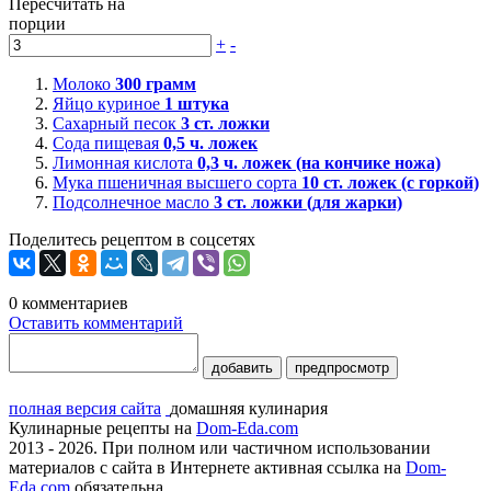
Пересчитать на
порции
+
-
Молоко
300
грамм
Яйцо куриное
1
штука
Сахарный песок
3
ст. ложки
Сода пищевая
0,5
ч. ложек
Лимонная кислота
0,3
ч. ложек (на кончике ножа)
Мука пшеничная высшего сорта
10
ст. ложек (с горкой)
Подсолнечное масло
3
ст. ложки (для жарки)
Поделитесь рецептом в соцсетях
0
комментариев
Оставить комментарий
добавить
предпросмотр
полная версия сайта
домашняя кулинария
Кулинарные рецепты на
Dom-Eda.com
2013 - 2026. При полном или частичном использовании
материалов с сайта в Интернете активная ссылка на
Dom-
Eda.com
обязательна.