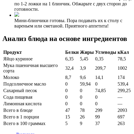
по 1-2 ложки на 1 блинчик. Обжарьте с двух сторон до
готовности.
Мини-блинчики готовы. Пора подавать их к столу с
вареньем или сметаной. Приятного аппетита!
Анализ блюда на основе ингредиентов
Продукт
Белки
Жиры
Углеводы
кКал
Яйцо куриное
6,35
5,45
0,35
78,5
Мука пшеничная высшего
32,4
3,9
209,7
1002
сорта
Молоко
8,7
9,6
14,1
174
Подсолнечное масло
0
59,94
0
539,4
Сахарный песок
0
0
74,85
299,25
Сода пищевая
0
0
0
—
Лимонная кислота
0
0
0
—
Всего в блюде
47
78
299
2093
Всего в 1 порции
15
26
99
697
Всего в 100 граммах
5
9
37
263