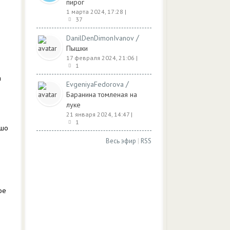
пирог
1 марта 2024, 17:28
|
37
/
DanilDenDimonIvanov
Пышки
17 февраля 2024, 21:06
|
1
а
/
EvgeniyaFedorova
Баранина томленая на
луке
21 января 2024, 14:47
|
1
ошо
Весь эфир
|
RSS
ое