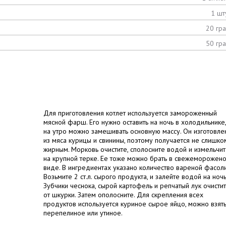
1 шт
20 гр
50 гр
Для приготовления котлет используется замороженный
мясной фарш. Его нужно оставить на ночь в холодильнике,
на утро можно замешивать основную массу. Он изготовле
из мяса курицы и свинины, поэтому получается не слишко
жирным. Морковь очистите, сполосните водой и измельчи
на крупной терке. Ее тоже можно брать в свежеморожен
виде. В ингредиентах указано количество вареной фасоли
Возьмите 2 ст.л. сырого продукта, и залейте водой на ночь
Зубчики чеснока, сырой картофель и репчатый лук очисти
от шкурки. Затем ополосните. Для скрепления всех
продуктов используется куриное сырое яйцо, можно взят
перепелиное или утиное.