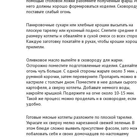
помощью столовой ложки разомните полученный фарш. И
него должны хорошо формироваться изделия. Сковород
поставьте слабый огонь.
Панировочные сухари или хлебные крошки высыпать на
плоскую тарелку или кухонный поднос. Слепите средние 
размеру котлеты и обваляйте в сухой смеси со всех сторо
Каждую заготовку покатайте в руках, чтобы крошки хоро
прилипли.
Оливковое масло вылейте в сковороду для жарки.
Осторожно поместите подготовленные изделия. Сделайт
огонь чуть больше. С одной стороны жарьте около 3 мин.
румяной корочки, затем переверните. Пропарить можно в
кастрюле с толстым дном. Поместите в нее дольки сырого
картофеля, а сверху котлеты. Добавьте немного воды,
накройте крышкой. Подержите на огне около 10-15 мин.
Такой же процесс можно проделать и в сковородке, если
удобно.
Готовые мясные котлеты разложите по плоской тарелке.
Украсьте их сверху мелко нарезанной свежей зеленью. В
этом блюде сложно выявить присутствие фасоли, зато мо
побаловать себя и своих домочадцев по-настоящему