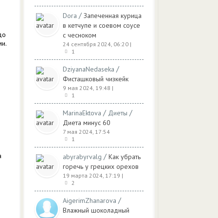
/
Dora
Запеченная курица
в кетчупе и соевом соусе
до
с чесноком
и.
24 сентября 2024, 06:20
|
1
/
DziyanaNedaseka
Фисташковый чизкейк
9 мая 2024, 19:48
|
1
/
/
MarinaEktova
Диеты
Диета минус 60
7 мая 2024, 17:54
1
а
/
abyrabyrvalg
Как убрать
горечь у грецких орехов
19 марта 2024, 17:19
|
2
/
AigerimZhanarova
Влажный шоколадный