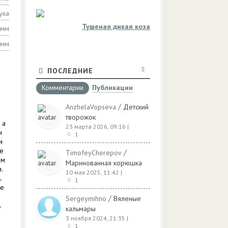
ука
Тушеная дикая коза
амм
амм
ПОСЛЕДНИЕ
Комментарии
Публикации
/
AnzhelaVopseva
Детский
творожок
 а
23 марта 2026, 09:16
|
н
1
м
те
/
TimofeyCherepov
ом
Маринованная корюшка
.
10 мая 2025, 11:42
|
.
1
те
/
Sergeymihno
Вяленые
ь
кальмары
3 ноября 2024, 21:35
|
1