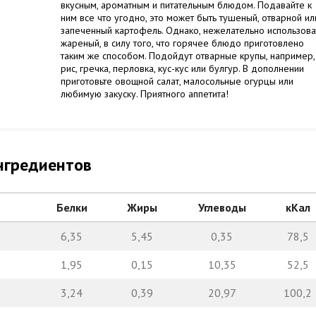
вкусным, ароматным и питательным блюдом. Подавайте к
ним все что угодно, это может быть тушеный, отварной ил
запеченный картофель. Однако, нежелательно использова
жареный, в силу того, что горячее блюдо приготовлено
таким же способом. Подойдут отварные крупы, например,
рис, гречка, перловка, кус-кус или булгур. В дополнении
приготовьте овощной салат, малосольные огурцы или
любимую закуску. Приятного аппетита!
нгредиентов
Белки
Жиры
Углеводы
кКал
6,35
5,45
0,35
78,5
1,95
0,15
10,35
52,5
3,24
0,39
20,97
100,2