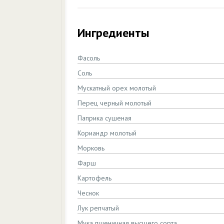
Ингредиенты
Фасоль
Соль
Мускатный орех молотый
Перец черный молотый
Паприка сушеная
Кориандр молотый
Морковь
Фарш
Картофель
Чеснок
Лук репчатый
Мука пшеничная высшего сорта