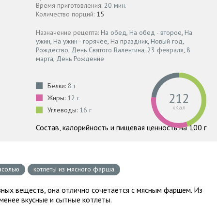
Время приготовления:
20 мин.
Количество порций:
15
Назначение рецепта:
На обед
,
На обед - второе
,
На
ужин
,
На ужин - горячее
,
На праздник
,
Новый год
,
Рождество
,
День Святого Валентина
,
23 февраля
,
8
марта
,
День Рождение
Белки:
8 г
212
Жиры:
12 г
кКал
Углеводы:
16 г
Состав, калорийность и пищевая ценность на 100 г
асолью
котлеты из мясного фарша
ных веществ, она отлично сочетается с мясным фаршем. Из
менее вкусные и сытные котлеты.