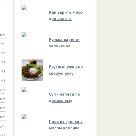
Как варить мясо
для салата
амм
Рулька варено-
мма
запеченая
мма
мма
Вкусный ужин на
мма
скорую руку
мма
ука
Суп - лагман по
амм
домашнему
амм
амм
Плов из гречки с
ука
мясом кролика
жка