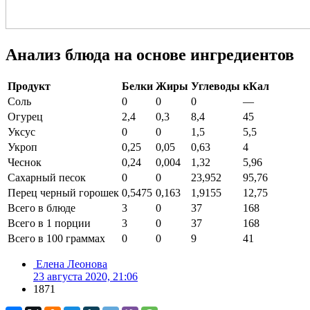
Анализ блюда на основе ингредиентов
Продукт
Белки
Жиры
Углеводы
кКал
Соль
0
0
0
—
Огурец
2,4
0,3
8,4
45
Уксус
0
0
1,5
5,5
Укроп
0,25
0,05
0,63
4
Чеснок
0,24
0,004
1,32
5,96
Сахарный песок
0
0
23,952
95,76
Перец черный горошек
0,5475
0,163
1,9155
12,75
Всего в блюде
3
0
37
168
Всего в 1 порции
3
0
37
168
Всего в 100 граммах
0
0
9
41
Елена Леонова
23 августа 2020, 21:06
1871