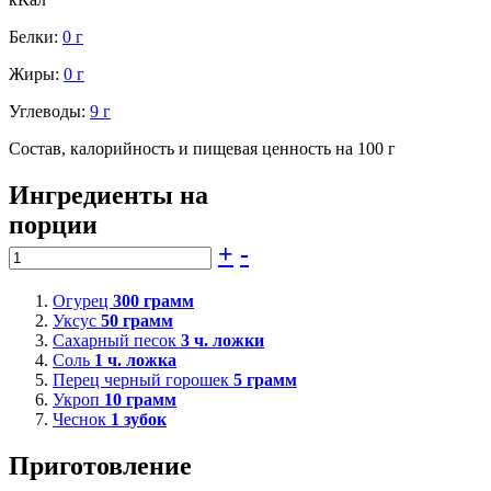
Белки:
0 г
Жиры:
0 г
Углеводы:
9 г
Состав, калорийность и пищевая ценность на 100 г
Ингредиенты на
порции
+
-
Огурец
300
грамм
Уксус
50
грамм
Сахарный песок
3
ч. ложки
Соль
1
ч. ложка
Перец черный горошек
5
грамм
Укроп
10
грамм
Чеснок
1
зубок
Приготовление