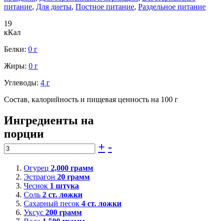
питание
,
Для диеты
,
Постное питание
,
Раздельное питание
19
кКал
Белки:
0 г
Жиры:
0 г
Углеводы:
4 г
Состав, калорийность и пищевая ценность на 100 г
Ингредиенты на
порции
+
-
Огурец
2,000
грамм
Эстрагон
20
грамм
Чеснок
1
штука
Соль
2
ст. ложки
Сахарный песок
4
ст. ложки
Уксус
200
грамм