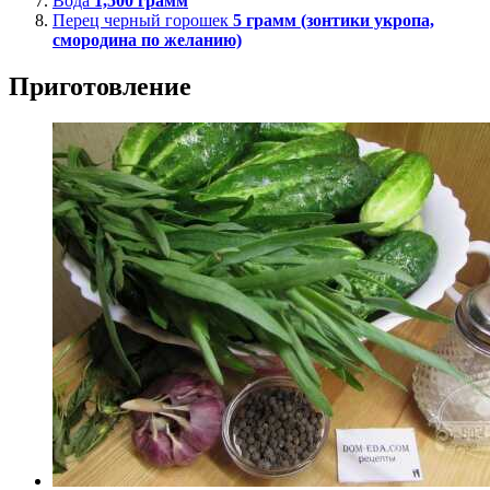
Вода
1,500
грамм
Перец черный горошек
5
грамм (зонтики укропа,
смородина по желанию)
Приготовление