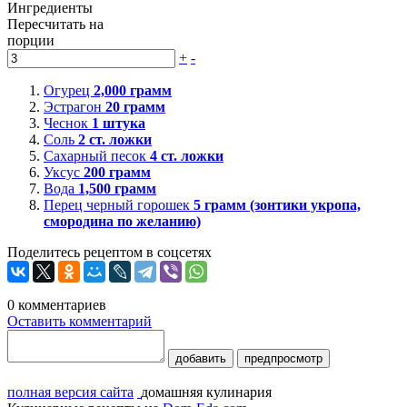
Ингредиенты
Пересчитать на
порции
+
-
Огурец
2,000
грамм
Эстрагон
20
грамм
Чеснок
1
штука
Соль
2
ст. ложки
Сахарный песок
4
ст. ложки
Уксус
200
грамм
Вода
1,500
грамм
Перец черный горошек
5
грамм (зонтики укропа,
смородина по желанию)
Поделитесь рецептом в соцсетях
0
комментариев
Оставить комментарий
добавить
предпросмотр
полная версия сайта
домашняя кулинария