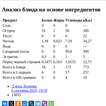
Анализ блюда на основе ингредиентов
Продукт
Белки
Жиры
Углеводы
кКал
Соль
0
0
0
—
Огурец
16
2
56
300
Уксус
0
0
6
22
Чеснок
1,38
0,023
7,59
34,27
Вода
0
0
0
—
Сахарный песок
0
0
99,8
399
Эстрагон
0,3
0
1
5
Перец черный горошек
0,5475
0,163
1,9155
12,75
Всего в блюде
18
2
172
773
Всего в 1 порции
6
0
57
257
Всего в 100 граммах
0
0
4
19
Елена Леонова
6 сентября 2019, 19:59
13855