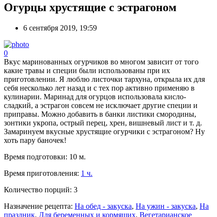
Огурцы хрустящие с эстрагоном
6 сентября 2019, 19:59
0
Вкус маринованных огурчиков во многом зависит от того
какие травы и специи были использованы при их
приготовлении. Я люблю листочки тархуна, открыла их для
себя несколько лет назад и с тех пор активно применяю в
кулинарии. Маринад для огурцов использовала кисло-
сладкий, а эстрагон совсем не исключает другие специи и
приправы. Можно добавить в банки листики смородины,
зонтики укропа, острый перец, хрен, вишневый лист и т. д.
Замаринуем вкусные хрустящие огурчики с эстрагоном? Ну
хоть пару баночек!
Время подготовки:
10 м.
Время приготовления:
1 ч.
Количество порций:
3
Назначение рецепта:
На обед - закуска
,
На ужин - закуска
,
На
праздник
,
Для беременных и кормящих
,
Вегетарианское