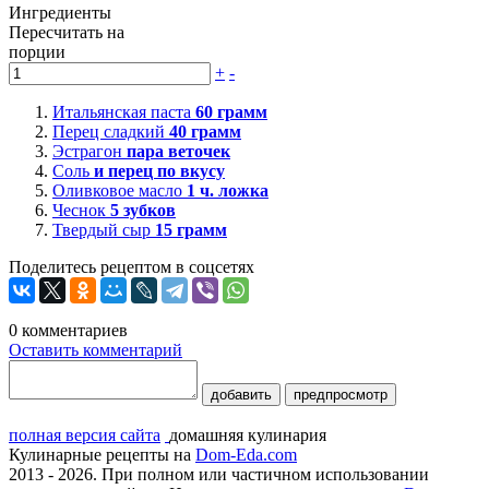
Ингредиенты
Пересчитать на
порции
+
-
Итальянская паста
60
грамм
Перец сладкий
40
грамм
Эстрагон
пара веточек
Соль
и перец по вкусу
Оливковое масло
1
ч. ложка
Чеснок
5
зубков
Твердый сыр
15
грамм
Поделитесь рецептом в соцсетях
0
комментариев
Оставить комментарий
добавить
предпросмотр
полная версия сайта
домашняя кулинария
Кулинарные рецепты на
Dom-Eda.com
2013 - 2026. При полном или частичном использовании