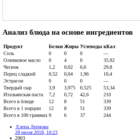
Анализ блюда на основе ингредиентов
Продукт
Белки
Жиры
Углеводы
кКал
Соль
0
0
0
—
Оливковое масло
0
4
0
35,92
Чеснок
1,2
0,02
6,6
29,8
Перец сладкий
0,52
0,04
1,96
10,4
Эстрагон
0
0
0
—
Твердый сыр
3,9
3,975
0,525
53,34
Итальянская паста
7,2
0,72
42,6
210
Всего в блюде
12
8
51
339
Всего в 1 порции
12
8
51
339
Всего в 100 граммах
9
6
37
244
Елена Леонова
28 июля 2018, 10:23
2903