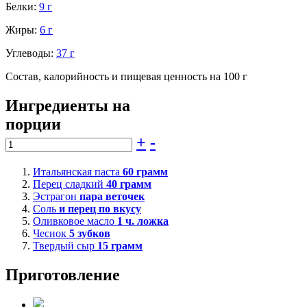
Белки:
9 г
Жиры:
6 г
Углеводы:
37 г
Состав, калорийность и пищевая ценность на 100 г
Ингредиенты на
порции
+
-
Итальянская паста
60
грамм
Перец сладкий
40
грамм
Эстрагон
пара веточек
Соль
и перец по вкусу
Оливковое масло
1
ч. ложка
Чеснок
5
зубков
Твердый сыр
15
грамм
Приготовление