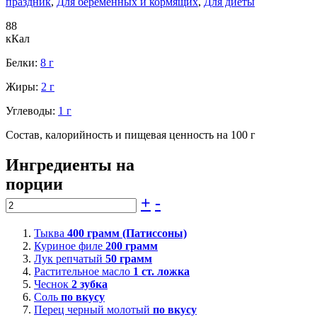
праздник
,
Для беременных и кормящих
,
Для диеты
88
кКал
Белки:
8 г
Жиры:
2 г
Углеводы:
1 г
Состав, калорийность и пищевая ценность на 100 г
Ингредиенты на
порции
+
-
Тыква
400
грамм (Патиссоны)
Куриное филе
200
грамм
Лук репчатый
50
грамм
Растительное масло
1
ст. ложка
Чеснок
2
зубка
Соль
по вкусу
Перец черный молотый
по вкусу