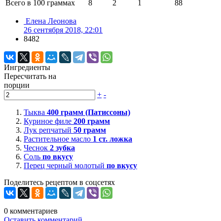
Всего в 100 граммах
8
2
1
88
Елена Леонова
26 сентября 2018, 22:01
8482
Ингредиенты
Пересчитать на
порции
+
-
Тыква
400
грамм (Патиссоны)
Куриное филе
200
грамм
Лук репчатый
50
грамм
Растительное масло
1
ст. ложка
Чеснок
2
зубка
Соль
по вкусу
Перец черный молотый
по вкусу
Поделитесь рецептом в соцсетях
0
комментариев
Оставить комментарий