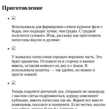
Приготовление
Использовала для фаршировки сочное куриное филе с
бедра, оно подходит лучше, чем грудка. С грудкой
получится суховато. Итак, расскажу как приготовить
патиссоны вкусно в духовке:
У вымытых патиссонов отрежьте верхнюю часть. Это
будет крышечка. Отложите ее в сторону и выньте
мякоть, оставляя немного по дну и с боков. Я
использовала нуазетку — так удобно, но можно и
просто ложкой.
Теперь порубите репчатый лук, отправьте не сковороду
с маслом слегка подрумяниться, курицу измельчите
кубиками, мякоть патиссона так же. Жарьте все вместе
помешивая, посолите и поперчите. Если честно, вкусно
уже сейчас, можно было бы добавить к