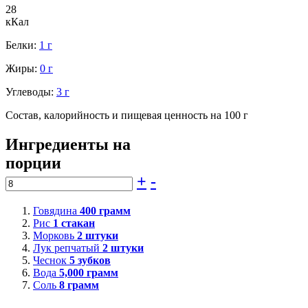
28
кКал
Белки:
1 г
Жиры:
0 г
Углеводы:
3 г
Состав, калорийность и пищевая ценность на 100 г
Ингредиенты на
порции
+
-
Говядина
400
грамм
Рис
1
стакан
Морковь
2
штуки
Лук репчатый
2
штуки
Чеснок
5
зубков
Вода
5,000
грамм
Соль
8
грамм