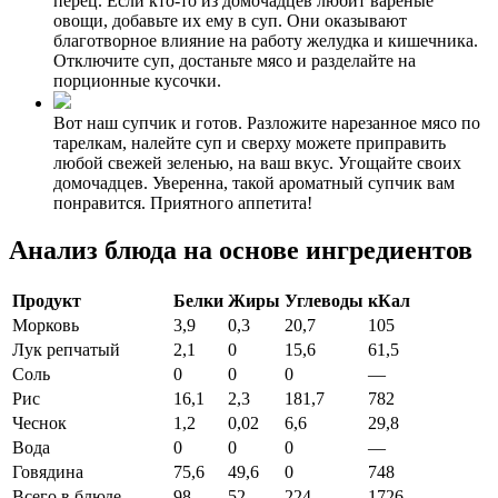
перец. Если кто-то из домочадцев любит вареные
овощи, добавьте их ему в суп. Они оказывают
благотворное влияние на работу желудка и кишечника.
Отключите суп, достаньте мясо и разделайте на
порционные кусочки.
Вот наш супчик и готов. Разложите нарезанное мясо по
тарелкам, налейте суп и сверху можете приправить
любой свежей зеленью, на ваш вкус. Угощайте своих
домочадцев. Уверенна, такой ароматный супчик вам
понравится. Приятного аппетита!
Анализ блюда на основе ингредиентов
Продукт
Белки
Жиры
Углеводы
кКал
Морковь
3,9
0,3
20,7
105
Лук репчатый
2,1
0
15,6
61,5
Соль
0
0
0
—
Рис
16,1
2,3
181,7
782
Чеснок
1,2
0,02
6,6
29,8
Вода
0
0
0
—
Говядина
75,6
49,6
0
748
Всего в блюде
98
52
224
1726