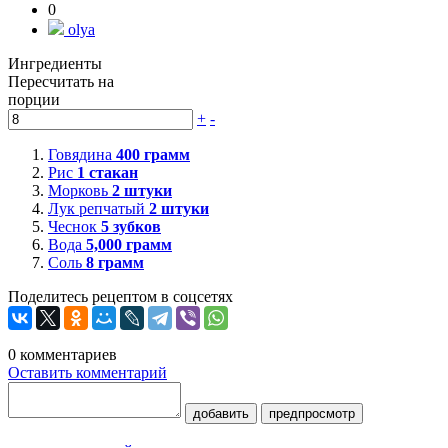
0
olya
Ингредиенты
Пересчитать на
порции
+
-
Говядина
400
грамм
Рис
1
стакан
Морковь
2
штуки
Лук репчатый
2
штуки
Чеснок
5
зубков
Вода
5,000
грамм
Соль
8
грамм
Поделитесь рецептом в соцсетях
0
комментариев
Оставить комментарий
добавить
предпросмотр