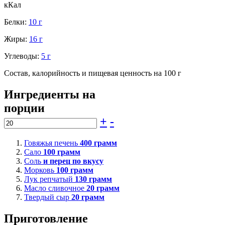
кКал
Белки:
10 г
Жиры:
16 г
Углеводы:
5 г
Состав, калорийность и пищевая ценность на 100 г
Ингредиенты на
порции
+
-
Говяжья печень
400
грамм
Сало
100
грамм
Соль
и перец по вкусу
Морковь
100
грамм
Лук репчатый
130
грамм
Масло сливочное
20
грамм
Твердый сыр
20
грамм
Приготовление