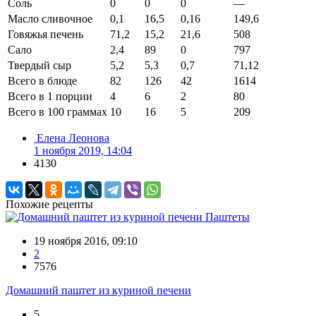
Соль
0
0
0
—
Масло сливочное
0,1
16,5
0,16
149,6
Говяжья печень
71,2
15,2
21,6
508
Сало
2,4
89
0
797
Твердый сыр
5,2
5,3
0,7
71,12
Всего в блюде
82
126
42
1614
Всего в 1 порции
4
6
2
80
Всего в 100 граммах
10
16
5
209
Елена Леонова
1 ноября 2019, 14:04
4130
Похожие рецепты
Паштеты
19 ноября 2016, 09:10
2
7576
Домашний паштет из куриной печени
5