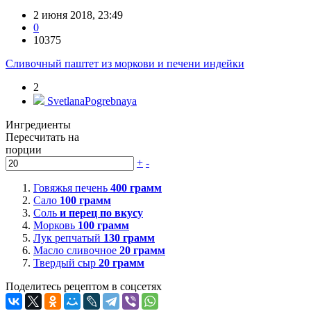
2 июня 2018, 23:49
0
10375
Сливочный паштет из моркови и печени индейки
2
SvetlanaPogrebnaya
Ингредиенты
Пересчитать на
порции
+
-
Говяжья печень
400
грамм
Сало
100
грамм
Соль
и перец по вкусу
Морковь
100
грамм
Лук репчатый
130
грамм
Масло сливочное
20
грамм
Твердый сыр
20
грамм
Поделитесь рецептом в соцсетях