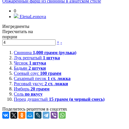
Обжаренный фарш из свинины в азиатском стиле
0
ElenaLeonova
Ингредиенты
Пересчитать на
порции
+
-
Свинина
1,000
грамм (рулька)
Лук репчатый
1
штука
Чеснок
1
штука
Бадьян
2
штуки
Соевый соус
100
грамм
Сахарный песок
1
ст. ложка
Рисовый уксус
2
ст. ложки
Имбирь
20
грамм
Соль
по вкусу
Перец душистый
15
грамм (и черный смесь)
Поделитесь рецептом в соцсетях