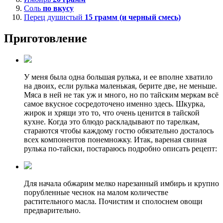
Соль
по вкусу
Перец душистый
15
грамм (и черный смесь)
Приготовление
У меня была одна большая рулька, и ее вполне хватило
на двоих, если рулька маленькая, берите две, не меньше.
Мяса в ней не так уж и много, но по тайским меркам всё
самое вкусное сосредоточено именно здесь. Шкурка,
жирок и хрящи это то, что очень ценится в тайской
кухне. Когда это блюдо раскладывают по тарелкам,
стараются чтобы каждому гостю обязательно досталось
всех компонентов понемножку. Итак, вареная свиная
рулька по-тайски, постараюсь подробно описать рецепт:
Для начала обжарим мелко нарезанный имбирь и крупно
порубленные чеснок на малом количестве
растительного масла. Почистим и сполоснем овощи
предварительно.