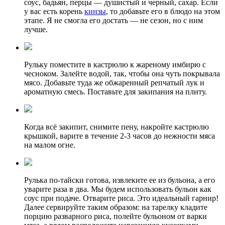
соус, бадьян, перцы — душистый и черный, сахар. Если
у вас есть корень
кинзы
, то добавьте его в блюдо на этом
этапе. Я не смогла его достать — не сезон, но с ним
лучше.
Рульку поместите в кастрюлю к жареному имбирю с
чесноком. Залейте водой, так, чтобы она чуть покрывала
мясо. Добавьте туда же обжаренный репчатый лук и
ароматную смесь. Поставьте для закипания на плиту.
Когда всё закипит, снимите пену, накройте кастрюлю
крышкой, варите в течение 2-3 часов до нежности мяса
на малом огне.
Рулька по-тайски готова, извлеките ее из бульона, а его
уварите раза в два. Мы будем использовать бульон как
соус при подаче. Отварите риса. Это идеальный гарнир!
Далее сервируйте таким образом: на тарелку кладите
порцию разварного риса, полейте бульоном от варки