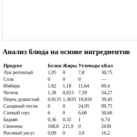
Анализ блюда на основе ингредиентов
Продукт
Белки
Жиры
Углеводы
кКал
Лук репчатый
1,05
0
7,8
30,75
Соль
0
0
0
—
Имбирь
1,82
1,18
11,64
69,4
Чеснок
1,38
0,023
7,59
34,27
Перец душистый
0,9135
1,3035
10,818
39,45
Сахарный песок
0
0
24,95
99,75
Соевый соус
6
0
6,66
50,66
Бадьян
0,36
0,32
1
6,74
Свинина
168,8
211,9
0
2630
Рисовый уксус
0,09
0
3,9
16,2