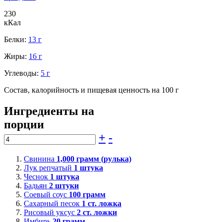
230
кКал
Белки:
13 г
Жиры:
16 г
Углеводы:
5 г
Состав, калорийность и пищевая ценность на 100 г
Ингредиенты на
порции
+
-
Свинина
1,000
грамм (рулька)
Лук репчатый
1
штука
Чеснок
1
штука
Бадьян
2
штуки
Соевый соус
100
грамм
Сахарный песок
1
ст. ложка
Рисовый уксус
2
ст. ложки
Имбирь
20
грамм