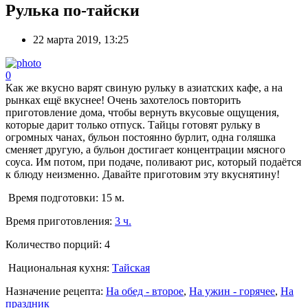
Рулька по-тайски
22 марта 2019, 13:25
0
Как же вкусно варят свиную рульку в азиатских кафе, а на
рынках ещё вкуснее! Очень захотелось повторить
приготовление дома, чтобы вернуть вкусовые ощущения,
которые дарит только отпуск. Тайцы готовят рульку в
огромных чанах, бульон постоянно бурлит, одна голяшка
сменяет другую, а бульон достигает концентрации мясного
соуса. Им потом, при подаче, поливают рис, который подаётся
к блюду неизменно. Давайте приготовим эту вкуснятину!
Время подготовки:
15 м.
Время приготовления:
3 ч.
Количество порций:
4
Национальная кухня:
Тайская
Назначение рецепта:
На обед - второе
,
На ужин - горячее
,
На
праздник