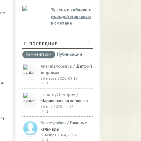
Тушеные кабачки с
ние
молодой морковью
в сметане
ПОСЛЕДНИЕ
Комментарии
Публикации
/
AnzhelaVopseva
Детский
творожок
23 марта 2026, 09:16
|
я.
1
/
TimofeyCherepov
Маринованная корюшка
10 мая 2025, 11:42
|
1
ку.
/
Sergeymihno
Вяленые
кальмары
3 ноября 2024, 21:35
|
1