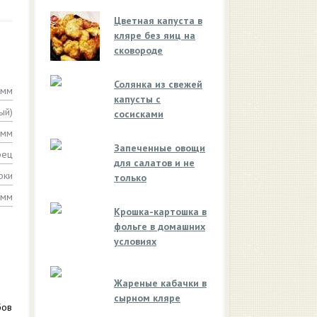
Цветная капуста в
кляре без яиц на
сковороде
Солянка из свежей
амм
капусты с
ый)
сосисками
амм
Запеченные овощи
рец
для салатов и не
рки
только
амм
Крошка-картошка в
фольге в домашних
условиях
Жареные кабачки в
сырном кляре
бов