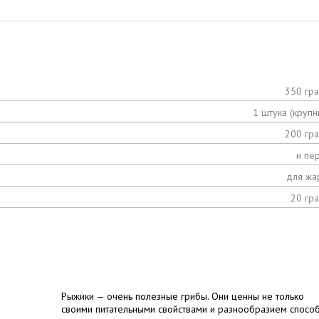
350 гр
1 штука (крупн
200 гр
и пе
для жа
20 гр
Рыжики — очень полезные грибы. Они ценны не только
своими питательными свойствами и разнообразием спосо