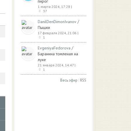
пирог
1 марта 2024, 17:28
|
37
/
DanilDenDimonIvanov
Пышки
17 февраля 2024, 21:06
|
1
/
EvgeniyaFedorova
Баранина томленая на
луке
21 января 2024, 14:47
|
1
Весь эфир
|
RSS