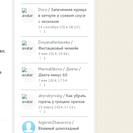
/
Dora
Запеченная курица
в кетчупе и соевом соусе
с чесноком
24 сентября 2024, 06:20
|
1
/
DziyanaNedaseka
Фисташковый чизкейк
до,
9 мая 2024, 19:48
|
1
/
/
MarinaEktova
Диеты
в
Диета минус 60
7 мая 2024, 17:54
1
/
abyrabyrvalg
Как убрать
горечь у грецких орехов
19 марта 2024, 17:19
|
2
/
AigerimZhanarova
Влажный шоколадный