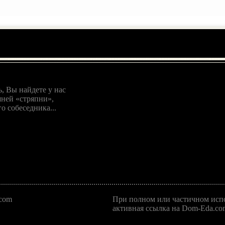
, Вы найдете у нас
ней «стряпни»,
о собеседника...
.com
При полном или частичном испо
активная ссылка на Dom-Eda.com