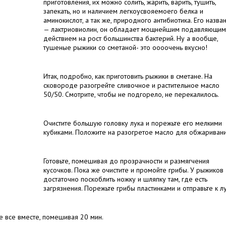
приготовления, их можно солить, жарить, варить, тушить,
запекать, но и наличием легкоусвояемоего белка и
аминокислот, а так же, природного антибиотика. Его назва
— лактриовиолин, он обладает мощнейшим подавляющим
действием на рост большинства бактерий. Ну а вообще,
тушеные рыжики со сметаной- это оооочень вкусно!
Итак, подробно, как приготовить рыжики в сметане. На
сковороде разогрейте сливочное и растительное масло
50/50. Смотрите, чтобы не подгорело, не перекалилось.
Очистите большую головку лука и порежьте его мелкими
кубиками. Положите на разогретое масло для обжаривани
Готовьте, помешивая до прозрачности и размягчения
кусочков. Пока же очистите и промойте грибы. У рыжиков
достаточно поскоблить ножку и шляпку там, где есть
загрязнения. Порежьте грибы пластинками и отправьте к лу
те все вместе, помешивая 20 мин.