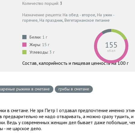
Количество порций:
3
Назначение рецепта:
На обед - второе
,
На ужин -
горячее
,
На праздник
,
Вегетарианское питание
Белки:
1 г
155
Жиры:
15 г
кКал
Углеводы:
3 г
Состав, калорийность и пищевая ценность на 100 г
жареные рыжики в сметане
грибы в сметане
жики в сметане. Не зря Петр I отдавал предпочтение именно эти
ов предварительно не надо отваривать, а можно сразу тушить, и
вки. Ведь у современных женщин дел бывает даже побольше, че
ы - не царское дело.