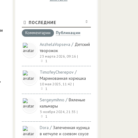
ПОСЛЕДНИЕ
ми
Комментарии
Публикации
/
AnzhelaVopseva
Детский
творожок
23 марта 2026, 09:16
|
1
/
TimofeyCherepov
Маринованная корюшка
ь
10 мая 2025, 11:42
|
1
/
Sergeymihno
Вяленые
кальмары
3 ноября 2024, 21:35
|
1
/
Dora
Запеченная курица
в кетчупе и соевом соусе