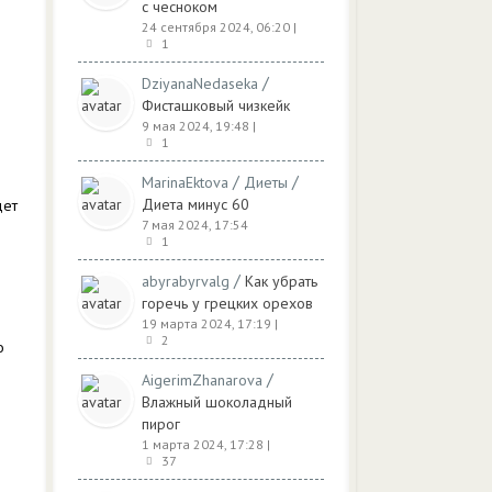
с чесноком
24 сентября 2024, 06:20
|
1
/
DziyanaNedaseka
Фисташковый чизкейк
9 мая 2024, 19:48
|
1
/
/
MarinaEktova
Диеты
Диета минус 60
дет
7 мая 2024, 17:54
1
/
abyrabyrvalg
Как убрать
горечь у грецких орехов
19 марта 2024, 17:19
|
2
о
/
AigerimZhanarova
Влажный шоколадный
пирог
1 марта 2024, 17:28
|
37