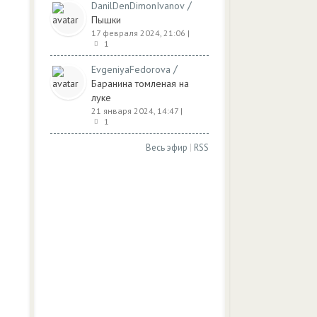
/
DanilDenDimonIvanov
Пышки
17 февраля 2024, 21:06
|
и
1
/
EvgeniyaFedorova
Баранина томленая на
луке
21 января 2024, 14:47
|
1
Весь эфир
|
RSS