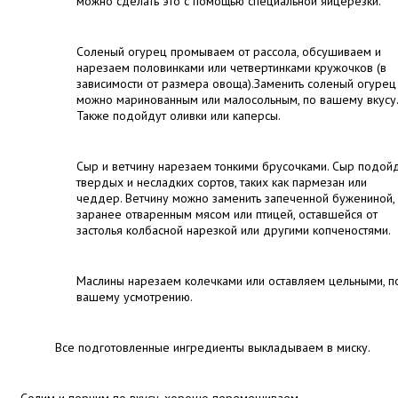
можно сделать это с помощью специальной яйцерезки.
Соленый огурец промываем от рассола, обсушиваем и
нарезаем половинками или четвертинками кружочков (в
зависимости от размера овоща).Заменить соленый огурец
можно маринованным или малосольным, по вашему вкусу.
Также подойдут оливки или каперсы.
Сыр и ветчину нарезаем тонкими брусочками. Сыр подой
твердых и несладких сортов, таких как пармезан или
чеддер. Ветчину можно заменить запеченной бужениной,
заранее отваренным мясом или птицей, оставшейся от
застолья колбасной нарезкой или другими копченостями.
Маслины нарезаем колечками или оставляем цельными, п
вашему усмотрению.
Все подготовленные ингредиенты выкладываем в миску.