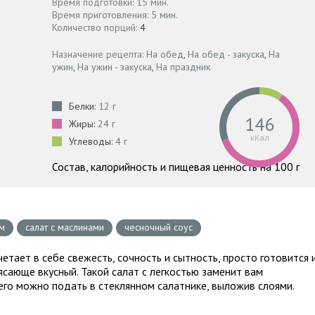
Время подготовки: 15 мин.
Время приготовления:
5 мин.
Количество порций:
4
Назначение рецепта:
На обед
,
На обед - закуска
,
На
ужин
,
На ужин - закуска
,
На праздник
Белки:
12 г
146
Жиры:
24 г
кКал
Углеводы:
4 г
Состав, калорийность и пищевая ценность на 100 г
ом
салат с маслинами
чесночный соус
етает в себе свежесть, сочность и сытность, просто готовится 
ясающе вкусный. Такой салат с легкостью заменит вам
его можно подать в стеклянном салатнике, выложив слоями.