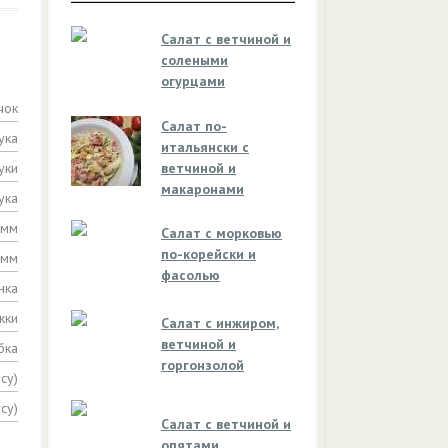
Салат с ветчиной и
солеными
огурцами
чок
Салат по-
ука
итальянски с
уки
ветчиной и
макаронами
ука
амм
Салат с морковью
по-корейски и
амм
фасолью
нка
жки
Салат с инжиром,
ветчиной и
бка
горгонзолой
су)
су)
Салат с ветчиной и
опятами