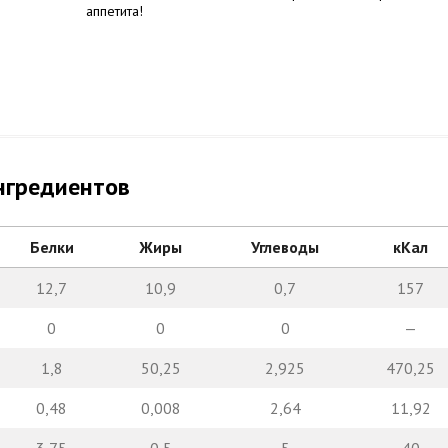
аппетита!
нгредиентов
Белки
Жиры
Углеводы
кКал
12,7
10,9
0,7
157
0
0
0
—
1,8
50,25
2,925
470,25
0,48
0,008
2,64
11,92