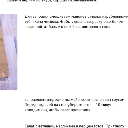
Солим и перчим по вкусу, хорошо перемешиваем.
Для заправки смешиваем майонез с мелко нарубленным
зубчиками чеснока. Чтобы сделать заправку еще более
пикантной, добавьте в нее 1 ч.л. лимонного сока.
Заправляем ингредиенты майонезно-чесночным соусом.
Перед подачей на стол уберите его на 10 минут в
холодильник, чтобы салат пропитался.
Салат с ветчиной, маслинами и перцем готов! Приятного