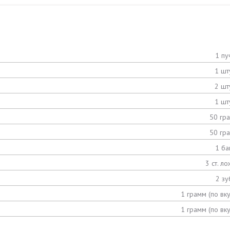
1 пу
1 шт
2 шт
1 шт
50 гр
50 гр
1 ба
3 ст. ло
2 зу
1 грамм (по вку
1 грамм (по вку