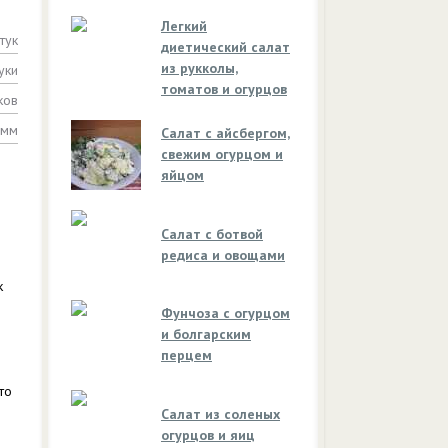
Легкий
тук
диетический салат
из рукколы,
уки
томатов и огурцов
ков
амм
Салат с айсбергом,
свежим огурцом и
яйцом
Салат с ботвой
редиса и овощами
к
Фунчоза с огурцом
и болгарским
перцем
то
Салат из соленых
огурцов и яиц