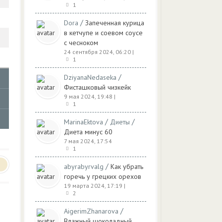
1
/
Dora
Запеченная курица
в кетчупе и соевом соусе
с чесноком
24 сентября 2024, 06:20
|
1
/
DziyanaNedaseka
Фисташковый чизкейк
9 мая 2024, 19:48
|
1
/
/
MarinaEktova
Диеты
Диета минус 60
7 мая 2024, 17:54
1
/
abyrabyrvalg
Как убрать
горечь у грецких орехов
19 марта 2024, 17:19
|
2
/
AigerimZhanarova
Влажный шоколадный