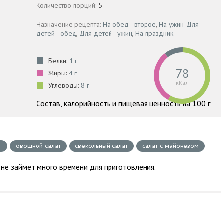
Количество порций:
5
Назначение рецепта:
На обед - второе
,
На ужин
,
Для
детей - обед
,
Для детей - ужин
,
На праздник
Белки:
1 г
78
Жиры:
4 г
кКал
Углеводы:
8 г
Состав, калорийность и пищевая ценность на 100 г
т
овощной салат
свекольный салат
салат с майонезом
, не займет много времени для приготовления.