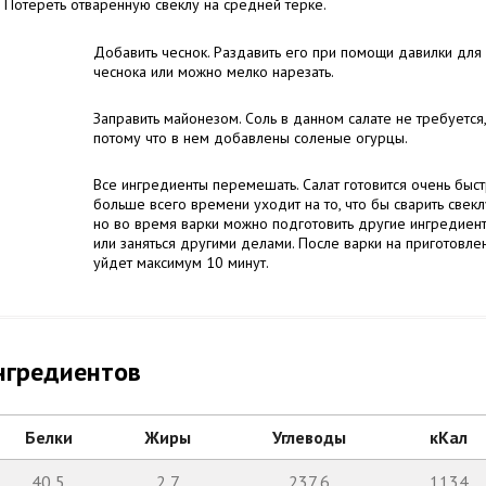
Потереть отваренную свеклу на средней терке.
Добавить чеснок. Раздавить его при помощи давилки для
чеснока или можно мелко нарезать.
Заправить майонезом. Соль в данном салате не требуется,
потому что в нем добавлены соленые огурцы.
Все ингредиенты перемешать. Салат готовится очень быст
больше всего времени уходит на то, что бы сварить свекл
но во время варки можно подготовить другие ингредиен
или заняться другими делами. После варки на приготовле
уйдет максимум 10 минут.
нгредиентов
Белки
Жиры
Углеводы
кКал
40,5
2,7
237,6
1134