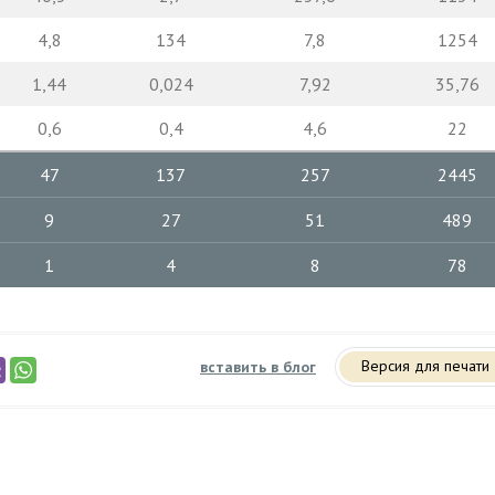
4,8
134
7,8
1254
1,44
0,024
7,92
35,76
0,6
0,4
4,6
22
47
137
257
2445
9
27
51
489
1
4
8
78
Версия для печати
вставить в блог