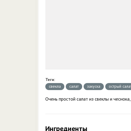
Теги:
свекла
салат
закуска
острый сала
Очень простой салат из свеклы и чеснока
Ингредиенты