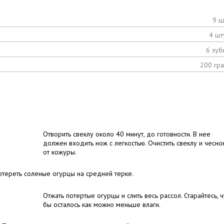
9 ш
4 шт
6 зуб
200 гр
Отворить свеклу около 40 минут, до готовности. В нее
должен входить нож с легкостью. Очистить свеклу и чесно
от кожуры.
отереть соленые огурцы на средней терке.
Отжать потертые огурцы и слить весь рассол. Старайтесь, ч
бы осталось как можно меньше влаги.