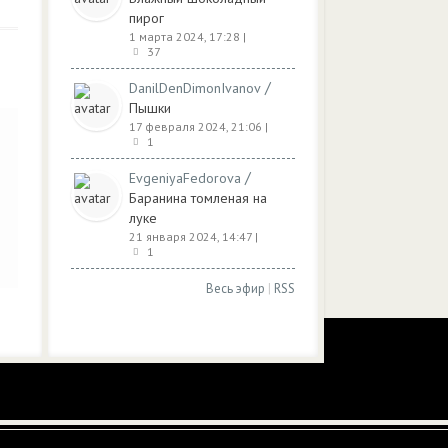
пирог
1 марта 2024, 17:28
|
37
/
DanilDenDimonIvanov
Пышки
17 февраля 2024, 21:06
|
1
/
EvgeniyaFedorova
Баранина томленая на
луке
21 января 2024, 14:47
|
1
Весь эфир
|
RSS