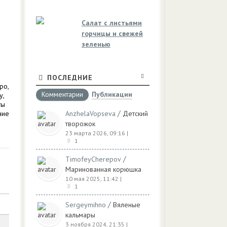
Салат с листьями
горчицы и свежей
зеленью
ПОСЛЕДНИЕ
ро,
Комментарии
Публикации
у,
ты
/
ние
AnzhelaVopseva
Детский
творожок
23 марта 2026, 09:16
|
1
/
TimofeyCherepov
Маринованная корюшка
10 мая 2025, 11:42
|
1
/
Sergeymihno
Вяленые
кальмары
3 ноября 2024, 21:35
|