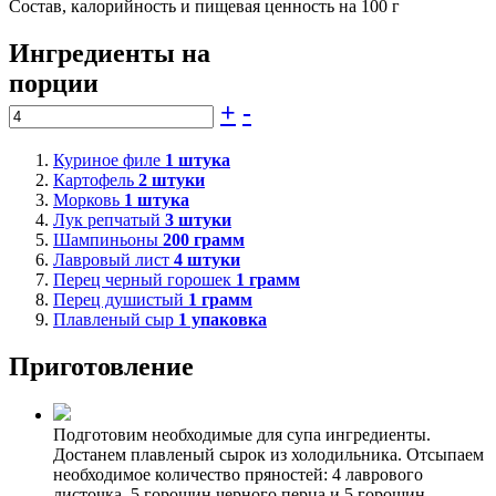
Состав, калорийность и пищевая ценность на 100 г
Ингредиенты на
порции
+
-
Куриное филе
1
штука
Картофель
2
штуки
Морковь
1
штука
Лук репчатый
3
штуки
Шампиньоны
200
грамм
Лавровый лист
4
штуки
Перец черный горошек
1
грамм
Перец душистый
1
грамм
Плавленый сыр
1
упаковка
Приготовление
Подготовим необходимые для супа ингредиенты.
Достанем плавленый сырок из холодильника. Отсыпаем
необходимое количество пряностей: 4 лаврового
листочка, 5 горошин черного перца и 5 горошин