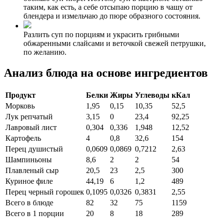
таким, как есть, а себе отсыпаю порцию в чашу от
блендера и измельчаю до пюре образного состояния.
Разлить суп по порциям и украсить грибными
обжаренными слайсами и веточкой свежей петрушки,
по желанию.
Анализ блюда на основе ингредиентов
Продукт
Белки
Жиры
Углеводы
кКал
Морковь
1,95
0,15
10,35
52,5
Лук репчатый
3,15
0
23,4
92,25
Лавровый лист
0,304
0,336
1,948
12,52
Картофель
4
0,8
32,6
154
Перец душистый
0,0609
0,0869
0,7212
2,63
Шампиньоны
8,6
2
2
54
Плавленый сыр
20,5
23
2,5
300
Куриное филе
44,19
6
1,2
489
Перец черный горошек
0,1095
0,0326
0,3831
2,55
Всего в блюде
82
32
75
1159
Всего в 1 порции
20
8
18
289