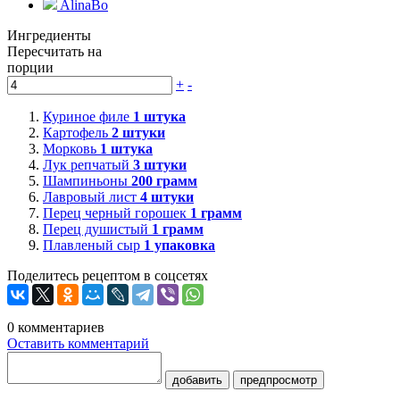
AlinaBo
Ингредиенты
Пересчитать на
порции
+
-
Куриное филе
1
штука
Картофель
2
штуки
Морковь
1
штука
Лук репчатый
3
штуки
Шампиньоны
200
грамм
Лавровый лист
4
штуки
Перец черный горошек
1
грамм
Перец душистый
1
грамм
Плавленый сыр
1
упаковка
Поделитесь рецептом в соцсетях
0
комментариев
Оставить комментарий
добавить
предпросмотр