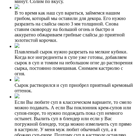
минут. Солим по вкусу.
В то время как наш суп вариться, займемся нашим
грибом, который мы оставили для декора. Его нужно
разразить на слайсы около 3 мм толщиной. Снова
ставим сковороду на большой огонь и быстро и
аккуратно обжариваем грибные слайсы до приятной
золотистой корочки.
Плавленый сырок нужно разрезать на мелкие кубики.
Когда все ингредиенты в супе уже готовы, добавляем
сырок в суп и томим на небольшом огне до растворения
сырка, постоянно помешивая. Снимаем кастрюлю с
огня.
Сырок растворился и суп приобрел приятный кремовый
оттенок.
Если Вы любите суп в классическом варианте, то смело
можно подавать. А если Вы поклонник крем-супов или
супов-пюре, то нужно подождать пока суп немного
остынет. Вылить суп в блендер или если у Вас
погружной блендер, тогда можно измельчить суп прямо
в кастрюле. У меня муж любит обычный суп, а я
обожаю суп-пюре. Поэтому суп в кастрюле оставляю