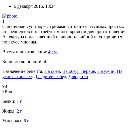
6 декабря 2016, 13:34
1
Сливочный суп-пюре с грибами готовится из самых простых
ингредиентов и не требует много времени для приготовления.
А текстура и насыщенный сливочно-грибной вкус придется
по вкусу многим.
Время приготовления:
40 м.
Количество порций:
4
Назначение рецепта:
На обед
,
На обед - первое
,
На ужин
,
На
ужин - горячее
,
Для детей - обед
,
Для детей
98
кКал
Белки:
7 г
Жиры:
2 г
Углеводы:
6 г