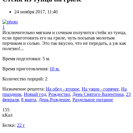
24 ноября 2017, 11:40
1
Исключительно мягким и сочным получится стейк из тунца,
если приготовить его на гриле, чуть посыпав молотым
перчиком и солью. Это так вкусно, что не передать, а уж как
полезно!...
Время подготовки:
5 м.
Время приготовления:
10 м.
Количество порций:
2
Назначение рецепта:
На обед - второе
,
На ужин - горячее
,
На
праздник
,
Новый год
,
Рождество
,
День Святого Валентина
,
23
февраля
,
8 марта
,
День Рождение
,
Раздельное питание
155
кКал
Белки:
22 г