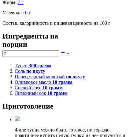
Жиры:
7 г
Углеводы:
0 г
Состав, калорийность и пищевая ценность на 100 г
Ингредиенты на
порции
+
-
Тунец
300
грамм
Соль
по вкусу
Перец черный молотый
по вкусу
Оливковое масло
10
грамм
Соевый соус
10
грамм
Лимонный сок
10
грамм
Приготовление
Филе тунца можно брать готовое, но гораздо
практичнее купить целую тушку, из нее получится и