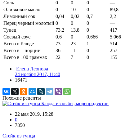
Соль
0
0
0
—
Оливковое масло
0
10
0
89,8
Лимонный сок
0,04
0,02
0,7
2,2
Перец черный молотый
0
0
0
—
Тунец
73,2
13,8
0
417
Соевый соус
0,6
0
0,666
5,066
Всего в блюде
73
23
1
514
Всего в 1 порции
36
11
0
257
Всего в 100 граммах
22
7
0
155
Елена Леонова
24 ноября 2017, 11:40
16471
Похожие рецепты
Блюда из рыбы, морепродуктов
22 мая 2019, 15:28
0
7850
Стейк из тунца