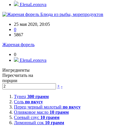
ElenaLeonova
Блюда из рыбы, морепродуктов
25 мая 2020, 20:05
0
5867
Жареная форель
0
ElenaLeonova
Ингредиенты
Пересчитать на
порции
+
-
Тунец
300
грамм
Соль
по вкусу
Перец черный молотый
по вкусу
Оливковое масло
10
грамм
Соевый соус
10
грамм
Лимонный сок
10
грамм