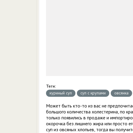
Теги:
куриный суп
суп с крупами
овсянка
Может быть кто-то из вас не предпочитае
большого количества холестерина, по кра
только появились в продаже и импортиров
окорочка без лишнего жира или просто ег
суп из овсяных хлопьев, тогда вы получи