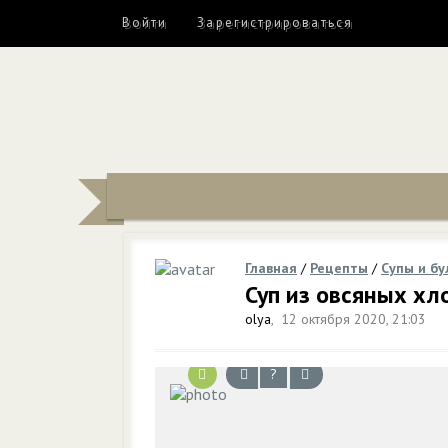
Войти
Зарегистрироваться
Главная
/
Рецепты
/
Супы и б
Суп из овсяных хл
olya
,
12 октября 2020, 21:03
?