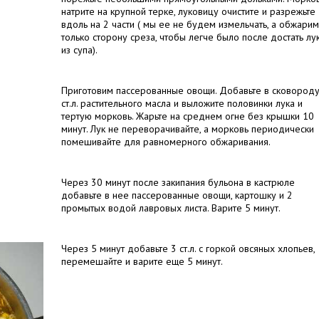
натрите на крупной терке, луковицу очистите и разрежьте
вдоль на 2 части ( мы ее не будем измельчать, а обжарим
только сторону среза, чтобы легче было после достать лу
из супа).
Приготовим пассерованные овощи. Добавьте в сковороду
ст.л. растительного масла и выложите половинки лука и
тертую морковь. Жарьте на среднем огне без крышки 10
минут. Лук не переворачивайте, а морковь периодически
помешивайте для равномерного обжаривания.
Через 30 минут после закипания бульона в кастрюле
добавьте в нее пассерованные овощи, картошку и 2
промытых водой лавровых листа. Варите 5 минут.
Через 5 минут добавьте 3 ст.л. с горкой овсяных хлопьев,
перемешайте и варите еще 5 минут.