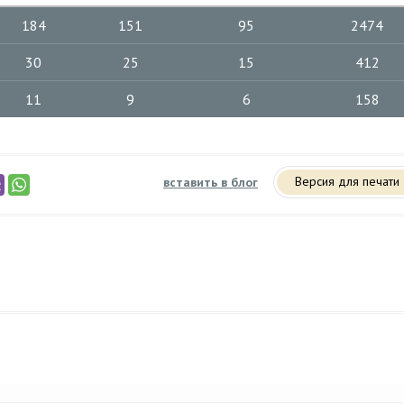
184
151
95
2474
30
25
15
412
11
9
6
158
Версия для печати
вставить в блог