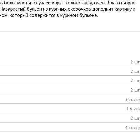
 в большинстве случаев варят только кашу, очень благотворно
 Наваристый бульон из куриных окорочков дополнит картину и
ом, который содержится в курином бульоне.
2 шт
2 шт
2 шт
2 шт
3 ст. ло
1 ч. ло
2 шт
4 ст. ло