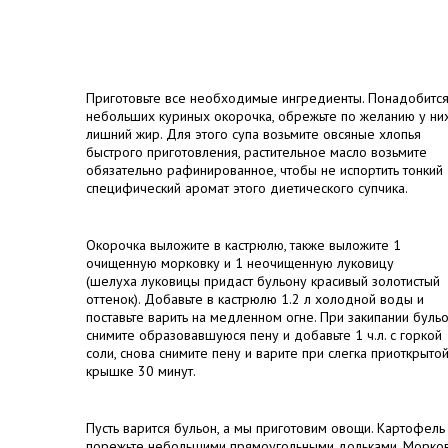
Приготовьте все необходимые ингредиенты. Понадобится
небольших куриных окорочка, обрежьте по желанию у ни
лишний жир. Для этого супа возьмите овсяные хлопья
быстрого приготовления, растительное масло возьмите
обязательно рафинированное, чтобы не испортить тонкий
специфический аромат этого диетического супчика.
Окорочка выложите в кастрюлю, также выложите 1
очищенную морковку и 1 неочищенную луковицу
(шелуха луковицы придаст бульону красивый золотистый
оттенок). Добавьте в кастрюлю 1.2 л холодной воды и
поставьте варить на медленном огне. При закипании буль
снимите образовавшуюся пену и добавьте 1 ч.л. с горкой
соли, снова снимите пену и варите при слегка приоткрыто
крышке 30 минут.
Пусть варится бульон, а мы приготовим овощи. Картофель
порежьте небольшими прямоугольными дольками. Морко