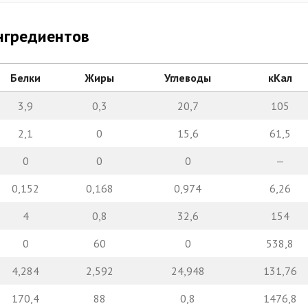
нгредиентов
Белки
Жиры
Углеводы
кКал
3,9
0,3
20,7
105
2,1
0
15,6
61,5
0
0
0
—
0,152
0,168
0,974
6,26
4
0,8
32,6
154
0
60
0
538,8
4,284
2,592
24,948
131,76
170,4
88
0,8
1476,8