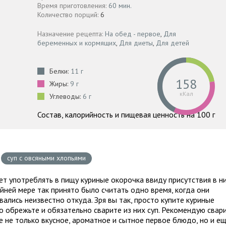
Время приготовления:
60 мин.
Количество порций:
6
Назначение рецепта:
На обед - первое
,
Для
беременных и кормящих
,
Для диеты
,
Для детей
Белки:
11 г
158
Жиры:
9 г
кКал
Углеводы:
6 г
Состав, калорийность и пищевая ценность на 100 г
суп с овсяными хлопьями
т употреблять в пищу куриные окорочка ввиду присутствия в н
йней мере так принято было считать одно время, когда они
ались неизвестно откуда. Зря вы так, просто купите куриные
о обрежьте и обязательно сварите из них суп. Рекомендую свар
те не только вкусное, ароматное и сытное первое блюдо, но и е