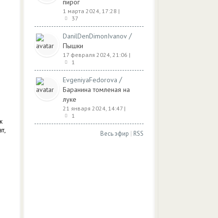
пирог
1 марта 2024, 17:28
|
37
/
DanilDenDimonIvanov
Пышки
17 февраля 2024, 21:06
|
1
/
EvgeniyaFedorova
Баранина томленая на
луке
21 января 2024, 14:47
|
1
к
т,
Весь эфир
|
RSS