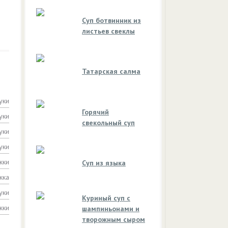
Суп ботвинник из
листьев свеклы
Татарская салма
уки
Горячий
уки
свекольный суп
уки
уки
жки
Суп из языка
жка
уки
Куриный суп с
жки
шампиньонами и
творожным сыром