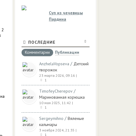
Суп из чечевицы
Пардина
 2
х
ПОСЛЕДНИЕ
Комментарии
Публикации
/
AnzhelaVopseva
Детский
творожок
23 марта 2026, 09:16
|
1
/
TimofeyCherepov
она
Маринованная корюшка
10 мая 2025, 11:42
|
й
1
/
Sergeymihno
Вяленые
кальмары
3 ноября 2024, 21:35
|
1
вь