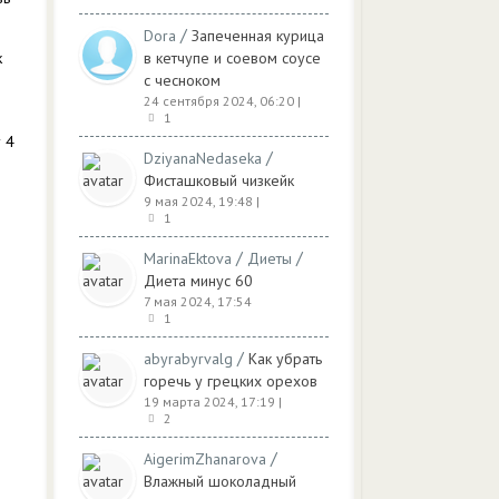
/
Dora
Запеченная курица
к
в кетчупе и соевом соусе
с чесноком
24 сентября 2024, 06:20
|
1
 4
/
DziyanaNedaseka
Фисташковый чизкейк
9 мая 2024, 19:48
|
1
/
/
MarinaEktova
Диеты
Диета минус 60
7 мая 2024, 17:54
1
/
abyrabyrvalg
Как убрать
горечь у грецких орехов
19 марта 2024, 17:19
|
2
/
AigerimZhanarova
Влажный шоколадный