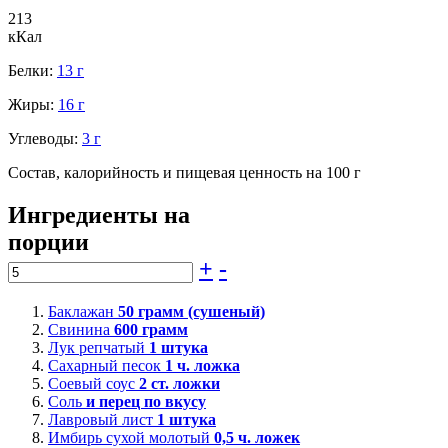
213
кКал
Белки:
13 г
Жиры:
16 г
Углеводы:
3 г
Состав, калорийность и пищевая ценность на 100 г
Ингредиенты на
порции
+
-
Баклажан
50
грамм (сушеный)
Свинина
600
грамм
Лук репчатый
1
штука
Сахарный песок
1
ч. ложка
Соевый соус
2
ст. ложки
Соль
и перец по вкусу
Лавровый лист
1
штука
Имбирь сухой молотый
0,5
ч. ложек