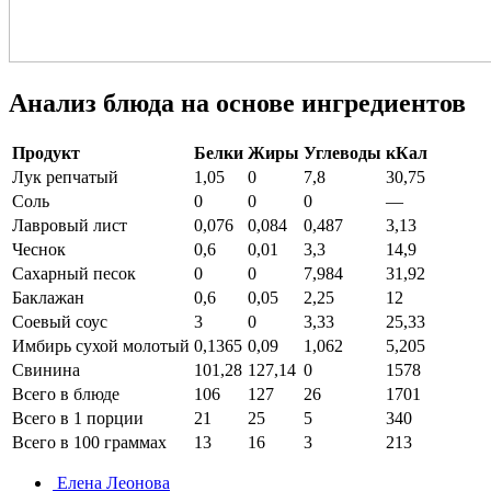
Анализ блюда на основе ингредиентов
Продукт
Белки
Жиры
Углеводы
кКал
Лук репчатый
1,05
0
7,8
30,75
Соль
0
0
0
—
Лавровый лист
0,076
0,084
0,487
3,13
Чеснок
0,6
0,01
3,3
14,9
Сахарный песок
0
0
7,984
31,92
Баклажан
0,6
0,05
2,25
12
Соевый соус
3
0
3,33
25,33
Имбирь сухой молотый
0,1365
0,09
1,062
5,205
Свинина
101,28
127,14
0
1578
Всего в блюде
106
127
26
1701
Всего в 1 порции
21
25
5
340
Всего в 100 граммах
13
16
3
213
Елена Леонова