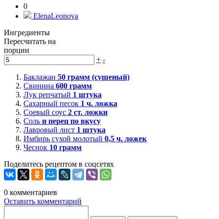
0
ElenaLeonova
Ингредиенты
Пересчитать на
порции
+
-
Баклажан
50
грамм (сушеный)
Свинина
600
грамм
Лук репчатый
1
штука
Сахарный песок
1
ч. ложка
Соевый соус
2
ст. ложки
Соль
и перец по вкусу
Лавровый лист
1
штука
Имбирь сухой молотый
0,5
ч. ложек
Чеснок
10
грамм
Поделитесь рецептом в соцсетях
0
комментариев
Оставить комментарий