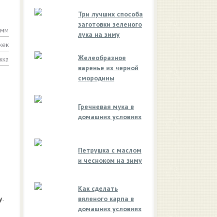
Три лучших способа
заготовки зеленого
амм
лука на зиму
жек
Желеобразное
жка
варенье из черной
смородины
Гречневая мука в
домашних условиях
Петрушка с маслом
и чесноком на зиму
Как сделать
у.
вяленого карпа в
домашних условиях