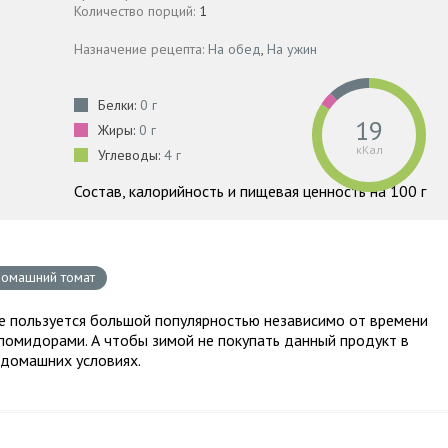
Количество порций:
1
Назначение рецепта:
На обед
,
На ужин
Белки:
0 г
19
Жиры:
0 г
кКал
Углеводы:
4 г
Состав, калорийность и пищевая ценность на 100 г
омашний томат
е пользуется большой популярностью независимо от времени
помидорами. А чтобы зимой не покупать данный продукт в
 домашних условиях.