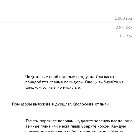
1,000 гр
0,5 ч. ло
1 ч. ло
Подготовьте необходимые продукты. Для пасты
понадобятся спелые помидоры. Овощи выбирайте не
слишком сочные, но мясистые.
Помидоры выложите в дуршлаг. Сполосните от пыли.
Томаты порежьте пополам – удалите зеленую плодоножк
Темные пятна или места гнили уберите ножом. Каждую
половинку измельчите небольшими дольками. Можно