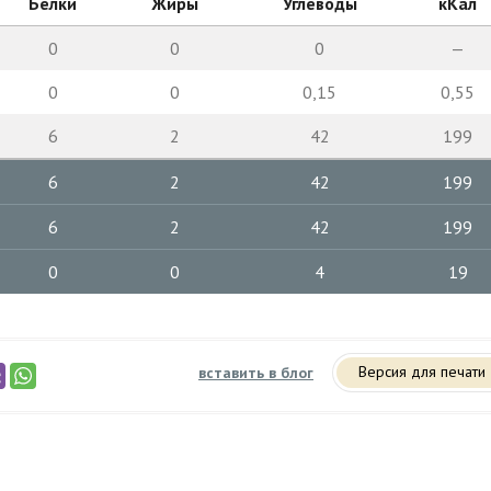
Белки
Жиры
Углеводы
кКал
0
0
0
—
0
0
0,15
0,55
6
2
42
199
6
2
42
199
6
2
42
199
0
0
4
19
Версия для печати
вставить в блог