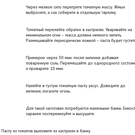
Через мелкое сито перетрите томатную массу. Жмых
выбросите, а сок соберите в отдельную тарелку.
Томатный перелейте обратно в кастрюлю. Уваривайте на
минимальном огне – масса должна немного кипеть.
Размешивайте периодически ложкой – паста будет густет
Примерно через 30 мин. после кипения добавьте
поваренную соль. Перемешайте до однородного состоян
и проварите 10 мин.
Налейте в густую томатную пасту уксус. Доведите до
кипения, погасите огонь.
Для такой заготовки потребуются маленькие банки. Емкос
заранее постерилизуйте и высушите.
Пасту из томатов выложите из кастрюли в банку.