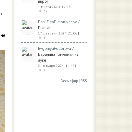
пирог
1 марта 2024, 17:28
|
37
у.
/
DanilDenDimonIvanov
Пышки
17 февраля 2024, 21:06
|
 не
1
/
EvgeniyaFedorova
Баранина томленая на
луке
21 января 2024, 14:47
|
1
Весь эфир
|
RSS