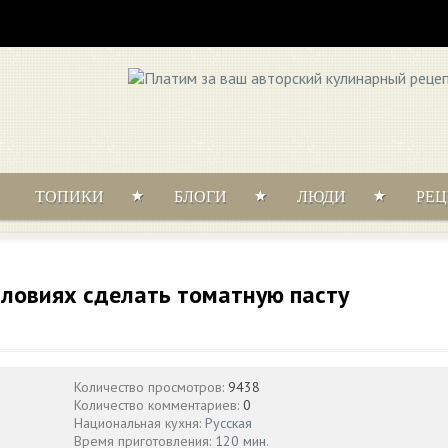
ТОПИКИ
БЛОГИ
ЛЮДИ
РЕ
словиях сделать томатную пасту
Количество просмотров:
9438
Количество комментариев:
0
Национальная кухня:
Русская
Время приготовления:
120 мин.