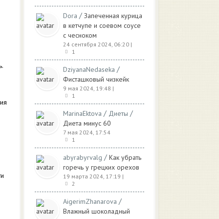
/
Dora
Запеченная курица
в кетчупе и соевом соусе
с чесноком
24 сентября 2024, 06:20
|
1
ь.
/
DziyanaNedaseka
Фисташковый чизкейк
9 мая 2024, 19:48
|
1
ия
/
/
MarinaEktova
Диеты
Диета минус 60
7 мая 2024, 17:54
1
/
abyrabyrvalg
Как убрать
горечь у грецких орехов
ти
19 марта 2024, 17:19
|
2
/
AigerimZhanarova
Влажный шоколадный