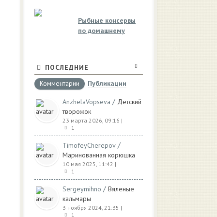
Рыбные консервы
по домашнему
ПОСЛЕДНИЕ
Комментарии
Публикации
/
AnzhelaVopseva
Детский
творожок
23 марта 2026, 09:16
|
1
/
TimofeyCherepov
Маринованная корюшка
10 мая 2025, 11:42
|
1
/
Sergeymihno
Вяленые
кальмары
3 ноября 2024, 21:35
|
1