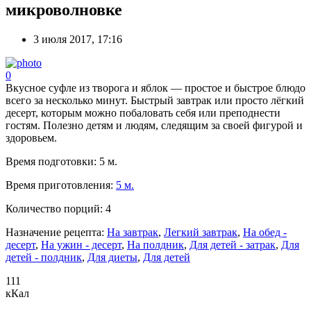
микроволновке
3 июля 2017, 17:16
0
Вкусное суфле из творога и яблок — простое и быстрое блюдо
всего за несколько минут. Быстрый завтрак или просто лёгкий
десерт, которым можно побаловать себя или преподнести
гостям. Полезно детям и людям, следящим за своей фигурой и
здоровьем.
Время подготовки:
5 м.
Время приготовления:
5 м.
Количество порций:
4
Назначение рецепта:
На завтрак
,
Легкий завтрак
,
На обед -
десерт
,
На ужин - десерт
,
На полдник
,
Для детей - затрак
,
Для
детей - полдник
,
Для диеты
,
Для детей
111
кКал