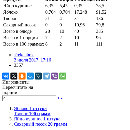
Яйцо куриное
6,35
5,45
0,35
78,5
Яблоко
0,704
0,704
17,248
91,52
Творог
21
4
3
136
Сахарный песок
0
0
19,96
79,8
Всего в блюде
28
10
40
385
Всего в 1 порции
7
2
10
96
Всего в 100 граммах
8
2
11
111
frekenbok
3 июля 2017, 17:16
3357
Ингредиенты
Пересчитать на
порции
+
-
Яблоко
1
штука
Творог
100
грамм
Яйцо куриное
1
штука
Сахарный песок
20
грамм