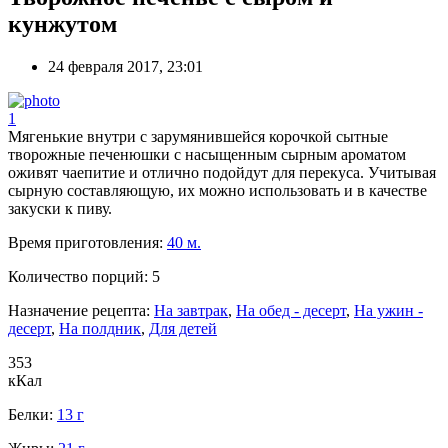
кунжутом
24 февраля 2017, 23:01
1
Мягенькие внутри с зарумянившейся корочкой сытные
творожные печенюшки с насыщенным сырным ароматом
оживят чаепитие и отлично подойдут для перекуса. Учитывая
сырную составляющую, их можно использовать и в качестве
закуски к пиву.
Время приготовления:
40 м.
Количество порций:
5
Назначение рецепта:
На завтрак
,
На обед - десерт
,
На ужин -
десерт
,
На полдник
,
Для детей
353
кКал
Белки:
13 г