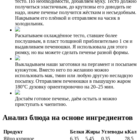
тесто. По необходимости, добавляем муку. Тесто должно
получиться эластичным, до крутизны его доводить не
надо, иначе печенье получится жёстким и несъедобным.
Накрываем его плёнкой и отправляем на часик в
холодильник.
Раскатываем охлаждённое тесто, ставшее более
послушным, в пласт толщиной приблизительно 1 см и
выдавливаем печенюшки. Я использовала для этого
рюмку, но вы можете сделать печенье разной формы.
Выкладываем наши заготовки на пергамент и посыпаем
кунжутом. Вместо него по желанию можно
использовать мак, тмин или любую другую несладкую
посыпку. Отправляем печенюшки в пышущую жаром
180°C духовку ориентировочно на 20–25 мин.
Достаём готовое печенье, даём остыть и можно
приступать к чаепитию.
Анализ блюда на основе ингредиентов
Продукт
Белки
Жиры
Углеводы
кКал
Яйцо куриное
6,35
5,45
0,35
78,5