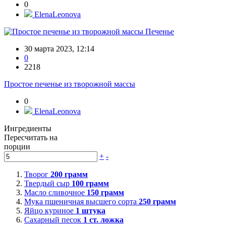
0
ElenaLeonova
Печенье
30 марта 2023, 12:14
0
2218
Простое печенье из творожной массы
0
ElenaLeonova
Ингредиенты
Пересчитать на
порции
+
-
Творог
200
грамм
Твердый сыр
100
грамм
Масло сливочное
150
грамм
Мука пшеничная высшего сорта
250
грамм
Яйцо куриное
1
штука
Сахарный песок
1
ст. ложка