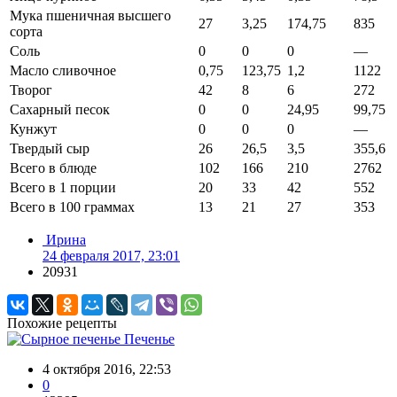
Мука пшеничная высшего
27
3,25
174,75
835
сорта
Соль
0
0
0
—
Масло сливочное
0,75
123,75
1,2
1122
Творог
42
8
6
272
Сахарный песок
0
0
24,95
99,75
Кунжут
0
0
0
—
Твердый сыр
26
26,5
3,5
355,6
Всего в блюде
102
166
210
2762
Всего в 1 порции
20
33
42
552
Всего в 100 граммах
13
21
27
353
Ирина
24 февраля 2017, 23:01
20931
Похожие рецепты
Печенье
4 октября 2016, 22:53
0