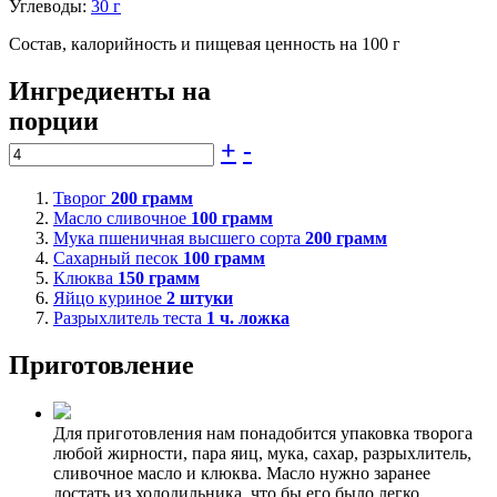
Углеводы:
30 г
Состав, калорийность и пищевая ценность на 100 г
Ингредиенты на
порции
+
-
Творог
200
грамм
Масло сливочное
100
грамм
Мука пшеничная высшего сорта
200
грамм
Сахарный песок
100
грамм
Клюква
150
грамм
Яйцо куриное
2
штуки
Разрыхлитель теста
1
ч. ложка
Приготовление
Для приготовления нам понадобится упаковка творога
любой жирности, пара яиц, мука, сахар, разрыхлитель,
сливочное масло и клюква. Масло нужно заранее
достать из холодильника, что бы его было легко