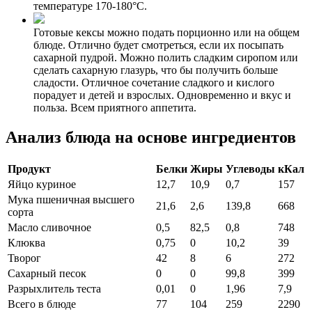
температуре 170-180°С.
Готовые кексы можно подать порционно или на общем
блюде. Отлично будет смотреться, если их посыпать
сахарной пудрой. Можно полить сладким сиропом или
сделать сахарную глазурь, что бы получить больше
сладости. Отличное сочетание сладкого и кислого
порадует и детей и взрослых. Одновременно и вкус и
польза. Всем приятного аппетита.
Анализ блюда на основе ингредиентов
Продукт
Белки
Жиры
Углеводы
кКал
Яйцо куриное
12,7
10,9
0,7
157
Мука пшеничная высшего
21,6
2,6
139,8
668
сорта
Масло сливочное
0,5
82,5
0,8
748
Клюква
0,75
0
10,2
39
Творог
42
8
6
272
Сахарный песок
0
0
99,8
399
Разрыхлитель теста
0,01
0
1,96
7,9
Всего в блюде
77
104
259
2290