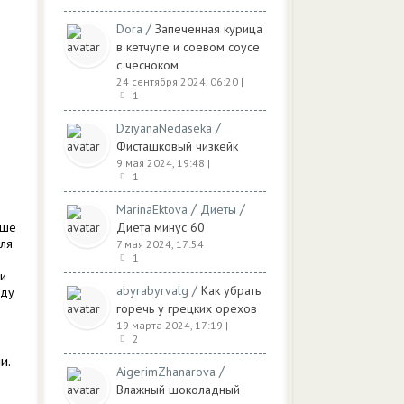
/
Dora
Запеченная курица
в кетчупе и соевом соусе
с чесноком
24 сентября 2024, 06:20
|
1
/
DziyanaNedaseka
Фисташковый чизкейк
9 мая 2024, 19:48
|
1
/
/
MarinaEktova
Диеты
аше
Диета минус 60
для
7 мая 2024, 17:54
1
ли
/
abyrabyrvalg
Как убрать
иду
горечь у грецких орехов
19 марта 2024, 17:19
|
2
и.
/
AigerimZhanarova
Влажный шоколадный