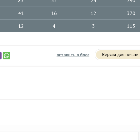
83
32
24
740
41
16
12
370
12
4
3
113
Версия для печати
вставить в блог