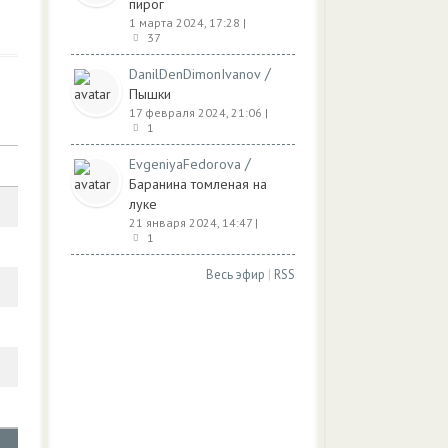
пирог
1 марта 2024, 17:28
|
37
/
DanilDenDimonIvanov
Пышки
17 февраля 2024, 21:06
|
1
/
EvgeniyaFedorova
Баранина томленая на
луке
21 января 2024, 14:47
|
1
Весь эфир
|
RSS