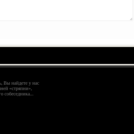
, Вы найдете у нас
ней «стряпни»,
о собеседника...