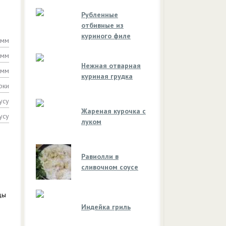
Рубленные
отбивные из
куриного филе
амм
амм
Нежная отварная
амм
куриная грудка
рки
усу
Жареная курочка с
усу
луком
Равиолли в
сливочном соусе
цы
Индейка гриль