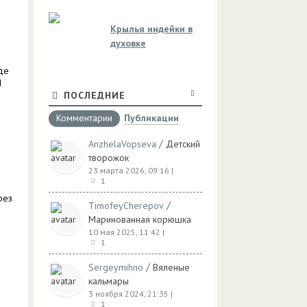
Крылья индейки в
духовке
де
Я
ПОСЛЕДНИЕ
Комментарии
Публикации
/
AnzhelaVopseva
Детский
творожок
23 марта 2026, 09:16
|
1
рез
/
TimofeyCherepov
Маринованная корюшка
10 мая 2025, 11:42
|
1
/
Sergeymihno
Вяленые
кальмары
3 ноября 2024, 21:35
|
1