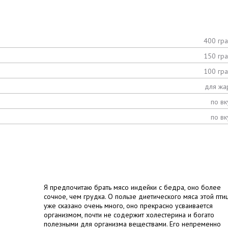
400 гр
150 гр
100 гр
для жа
по вк
по вк
Я предпочитаю брать мясо индейки с бедра, оно более
сочное, чем грудка. О пользе диетического мяса этой пти
уже сказано очень много, оно прекрасно усваивается
организмом, почти не содержит холестерина и богато
полезными для организма веществами. Его непременно