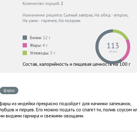
Количество порций:
2
Назначение рецепта:
Сытный завтрак
,
На обед - второе
,
На ужин - горячее
,
На полдник
Белки:
12 г
113
Жиры:
4 г
кКал
Углеводы:
3 г
Состав, калорийность и пищевая ценность на 100 г
фарш
фарш из индейки прекрасно подойдет для начинки запеканок,
лубцов и перцев. Его можно подать со спагетти, полив соусом и
ми видами гарнира и свежими овощами.