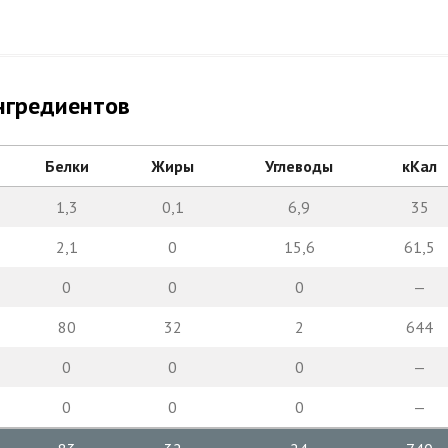
нгредиентов
Белки
Жиры
Углеводы
кКал
1,3
0,1
6,9
35
2,1
0
15,6
61,5
0
0
0
—
80
32
2
644
0
0
0
—
0
0
0
—