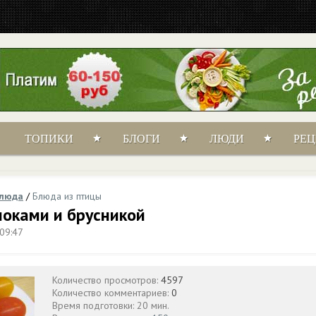
ТОПИКИ
БЛОГИ
ЛЮДИ
РЕ
блюда
/
Блюда из птицы
блоками и брусникой
 09:47
Количество просмотров:
4597
Количество комментариев:
0
Время подготовки: 20 мин.