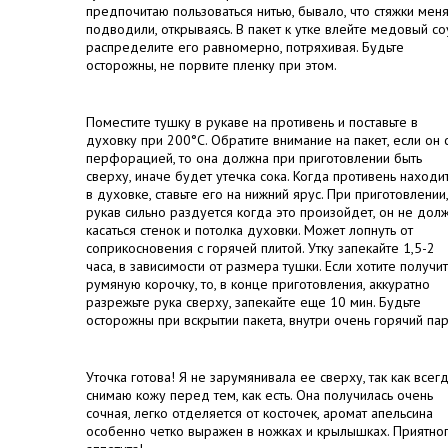
предпочитаю пользоваться нитью, бывало, что стяжки мен
подводили, открываясь. В пакет к утке влейте медовый со
распределите его равномерно, потряхивая. Будьте
осторожны, не порвите пленку при этом.
Поместите тушку в рукаве на противень и поставьте в
духовку при 200
°C
. Обратите внимание на пакет, если он 
перфорацией, то она должна при приготовлении быть
сверху, иначе будет утечка сока. Когда противень находи
в духовке, ставьте его на нижний ярус. При приготовлении,
рукав сильно раздуется когда это произойдет, он не дол
касаться стенок и потолка духовки. Может лопнуть от
соприкосновения с горячей плитой. Утку запекайте 1,5-2
часа, в зависимости от размера тушки. Если хотите получит
румяную корочку, то, в конце приготовления, аккуратно
разрежьте рука сверху, запекайте еще 10 мин. Будьте
осторожны при вскрытии пакета, внутри очень горячий пар
Уточка готова! Я не зарумянивала ее сверху, так как всег
снимаю кожу перед тем, как есть. Она получилась очень
сочная, легко отделяется от косточек, аромат апельсина
особенно четко выражен в ножках и крылышках. Приятно