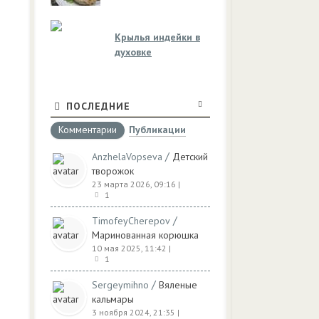
Крылья индейки в
духовке
ПОСЛЕДНИЕ
Комментарии
Публикации
/
AnzhelaVopseva
Детский
творожок
23 марта 2026, 09:16
|
1
/
TimofeyCherepov
Маринованная корюшка
10 мая 2025, 11:42
|
1
/
Sergeymihno
Вяленые
кальмары
3 ноября 2024, 21:35
|