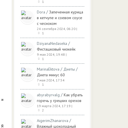
1
/
Dora
Запеченная курица
в кетчупе и соевом соусе
с чесноком
24 сентября 2024, 06:20
|
1
/
DziyanaNedaseka
Фисташковый чизкейк
9 мая 2024, 19:48
|
1
/
/
MarinaEktova
Диеты
Диета минус 60
7 мая 2024, 17:54
1
/
abyrabyrvalg
Как убрать
 и
горечь у грецких орехов
19 марта 2024, 17:19
|
2
/
AigerimZhanarova
 Я
Влажный шоколадный