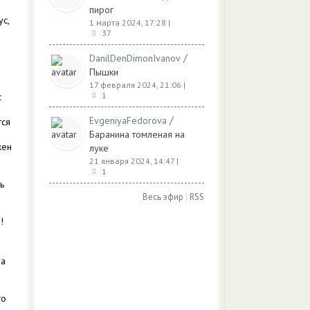
я
пирог
ус,
1 марта 2024, 17:28
|
37
/
DanilDenDimonIvanov
Пышки
17 февраля 2024, 21:06
|
1
с
/
EvgeniyaFedorova
тся
Баранина томленая на
жен
луке
21 января 2024, 14:47
|
1
ь
Весь эфир
|
RSS
!
да
го