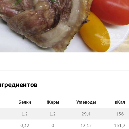
нгредиентов
Белки
Жиры
Углеводы
кКал
1,2
1,2
29,4
156
0,32
0
32,12
131,2