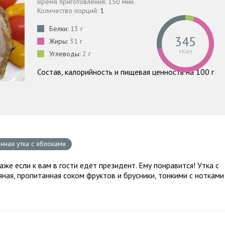
Время приготовления:
150 мин.
Количество порций:
1
Белки:
13 г
345
Жиры:
31 г
кКал
Углеводы:
2 г
Состав, калорийность и пищевая ценность на 100 г
нная утка с яблоками
же если к вам в гости едет президент. Ему понравится! Утка с
яная, пропитанная соком фруктов и брусники, тонкими с нотками