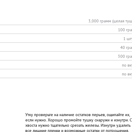
3,000 грамм (целая туш
100 гр
1 шт
40 гр
300 гр
по вк
по вк
Утку проверьте на наличие остатков перьев, ощипайте их,
если нужно. Хорошо промойте тушку снаружи и изнутри. С
хвоста нужно тщательно срезать железы. Изнутри удалить
все лишние пленки и возможные остатки от потрошения.