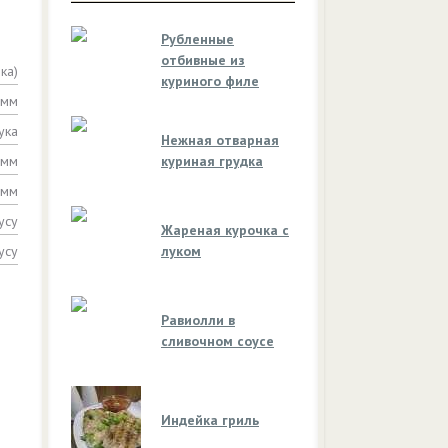
Рубленные
отбивные из
ка)
куриного филе
амм
ука
Нежная отварная
амм
куриная грудка
амм
усу
Жареная курочка с
усу
луком
Равиолли в
сливочном соусе
Индейка гриль