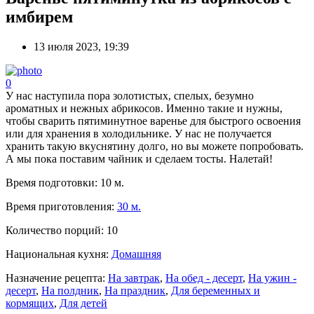
имбирем
13 июля 2023, 19:39
0
У нас наступила пора золотистых, спелых, безумно
ароматных и нежных абрикосов. Именно такие и нужны,
чтобы сварить пятиминутное варенье для быстрого освоения
или для хранения в холодильнике. У нас не получается
хранить такую вкуснятину долго, но вы можете попробовать.
А мы пока поставим чайник и сделаем тосты. Налетай!
Время подготовки:
10 м.
Время приготовления:
30 м.
Количество порций:
10
Национальная кухня:
Домашняя
Назначение рецепта:
На завтрак
,
На обед - десерт
,
На ужин -
десерт
,
На полдник
,
На праздник
,
Для беременных и
кормящих
,
Для детей