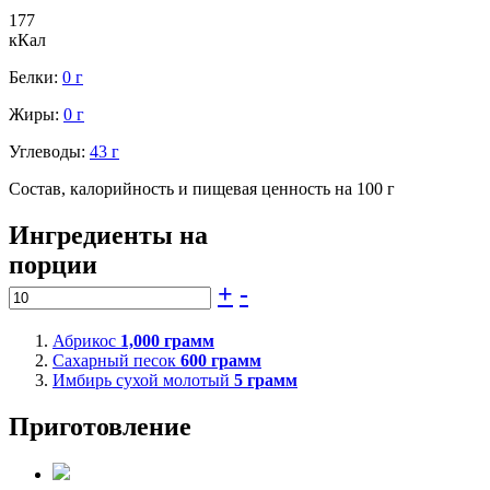
177
кКал
Белки:
0 г
Жиры:
0 г
Углеводы:
43 г
Состав, калорийность и пищевая ценность на 100 г
Ингредиенты на
порции
+
-
Абрикос
1,000
грамм
Сахарный песок
600
грамм
Имбирь сухой молотый
5
грамм
Приготовление