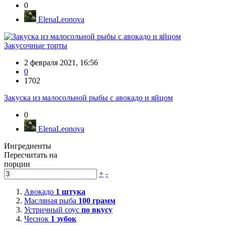
0
ElenaLeonova
Закусочные торты
2 февраля 2021, 16:56
0
1702
Закуска из малосольной рыбы с авокадо и яйцом
0
ElenaLeonova
Ингредиенты
Пересчитать на
порции
+
-
Авокадо
1
штука
Масляная рыба
100
грамм
Устричный соус
по вкусу
Чеснок
1
зубок