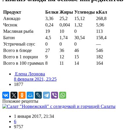
Продукт
Белки
Жиры
Углеводы
кКал
Авокадо
3,36
25,2
15,12
268,8
Чеснок
0,24
0,004
1,32
5,96
Масляная рыба
19
10
0
113
Батон
4,5
1,74
30,54
158,4
Устричный соус
0
0
0
—
Всего в блюде
27
36
46
546
Всего в 1 порции
9
12
15
182
Всего в 100 граммах
8
11
14
164
Елена Леонова
8 февраля 2021, 23:25
1877
Похожие рецепты
Салаты
1 января 2017, 21:34
6
9757