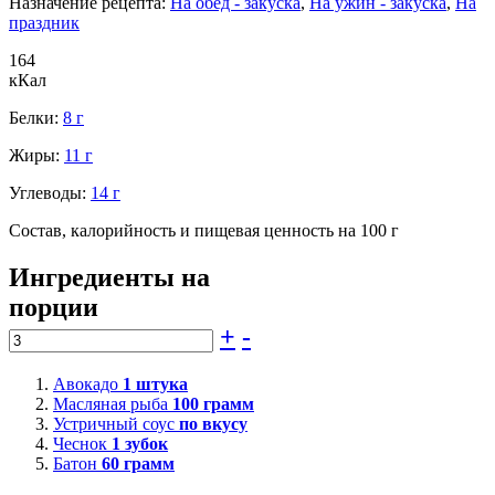
Назначение рецепта:
На обед - закуска
,
На ужин - закуска
,
На
праздник
164
кКал
Белки:
8 г
Жиры:
11 г
Углеводы:
14 г
Состав, калорийность и пищевая ценность на 100 г
Ингредиенты на
порции
+
-
Авокадо
1
штука
Масляная рыба
100
грамм
Устричный соус
по вкусу
Чеснок
1
зубок
Батон
60
грамм