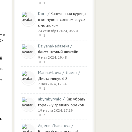
1
/
Dora
Запеченная курица
в кетчупе и соевом соусе
с чесноком
24 сентября 2024, 06:20
|
е в
1
ой
/
DziyanaNedaseka
Фисташковый чизкейк
9 мая 2024, 19:48
|
й
1
м
ти
/
/
MarinaEktova
Диеты
Диета минус 60
ем
7 мая 2024, 17:54
1
/
abyrabyrvalg
Как убрать
и
горечь у грецких орехов
19 марта 2024, 17:19
|
2
.
/
AigerimZhanarova
Влажный шоколадный