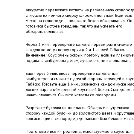
Аккуратно переложите котлеты на раскаленную сковороду
сплющив их немного сверху широкой лопаткой. Если есть
место на сковороде — положите бекон обжариваться. Он
готовится быстрее говядины, так что вы успеете его
обжарить полностью.
Через 3 мин. переверните котлеты первый раз и смажьте
каждую котлету сверху горчицей и 1 каплей Табаско.
Внимание!
Соус очень острый, поэтому если вы планируе
подавать гамбургеры детям, лучше его не использовать.
Еще через 3 мин. вновь переверните котлеты для
гамбургеров и смажьте с другой стороны горчицей и соу
Табаско. Готовьте еще 1 мин., разместив каждом куске мя
ломтик сыра и обжаренный хрустящий бекон. Сыр должен
начать плавиться. Снимите котлеты со сковороды.
Разрежьте булочки на две части. Обжарьте внутреннюю
сторону каждой булочки до золотистого цвета и хрустящ
консистенции в сковороде, где раньше был бекон и мясо.
Подготовьте все ингредиенты, используемые в соусе для