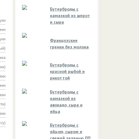
Бутерброды с
намазкой из шпрот
уки
и сыра
амм
уки
Французские
гренки без молока
ый)
жка
Бутерброды с
ки)
красной рыбой и
жки
рикоттой
амм
Бутерброды с
жки
намазкой из
ти)
авокадо, сыра и
яйца
жки
су)
Бутерброды с
яйцом, сыром и
свежей зеленью ПП