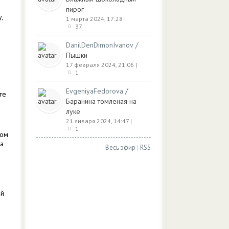
пирог
,
1 марта 2024, 17:28
|
37
/
DanilDenDimonIvanov
Пышки
17 февраля 2024, 21:06
|
1
/
EvgeniyaFedorova
те
Баранина томленая на
луке
21 января 2024, 14:47
|
1
сом
са
Весь эфир
|
RSS
ей