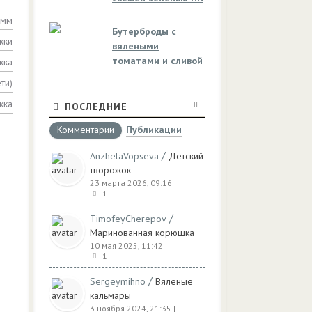
амм
Бутерброды с
жки
вялеными
томатами и сливой
жка
ти)
жка
ПОСЛЕДНИЕ
Комментарии
Публикации
/
AnzhelaVopseva
Детский
творожок
23 марта 2026, 09:16
|
1
/
TimofeyCherepov
Маринованная корюшка
10 мая 2025, 11:42
|
1
/
Sergeymihno
Вяленые
кальмары
3 ноября 2024, 21:35
|