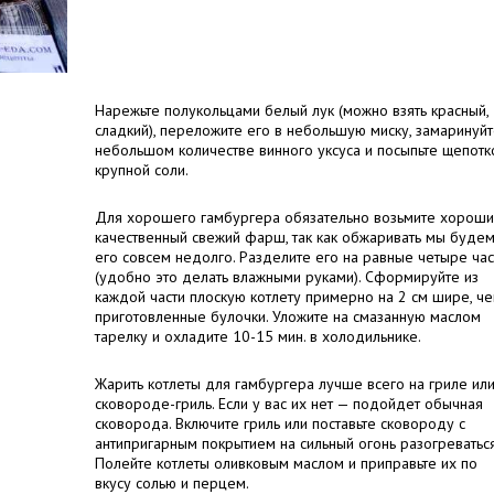
Нарежьте полукольцами белый лук (можно взять красный,
сладкий), переложите его в небольшую миску, замаринуйт
небольшом количестве винного уксуса и посыпьте щепотк
крупной соли.
Для хорошего гамбургера обязательно возьмите хороши
качественный свежий фарш, так как обжаривать мы буде
его совсем недолго. Разделите его на равные четыре час
(удобно это делать влажными руками). Сформируйте из
каждой части плоскую котлету примерно на 2 см шире, ч
приготовленные булочки. Уложите на смазанную маслом
тарелку и охладите 10-15 мин. в холодильнике.
Жарить котлеты для гамбургера лучше всего на гриле ил
сковороде-гриль. Если у вас их нет — подойдет обычная
сковорода. Включите гриль или поставьте сковороду с
антипригарным покрытием на сильный огонь разогреваться
Полейте котлеты оливковым маслом и приправьте их по
вкусу солью и перцем.