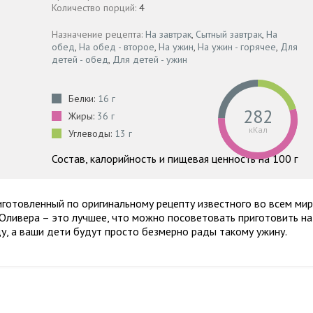
Количество порций:
4
Назначение рецепта:
На завтрак
,
Сытный завтрак
,
На
обед
,
На обед - второе
,
На ужин
,
На ужин - горячее
,
Для
детей - обед
,
Для детей - ужин
Белки:
16 г
282
Жиры:
36 г
кКал
Углеводы:
13 г
Состав, калорийность и пищевая ценность на 100 г
иготовленный по оригинальному рецепту известного во всем ми
Оливера – это лучшее, что можно посоветовать приготовить на
оду, а ваши дети будут просто безмерно рады такому ужину.