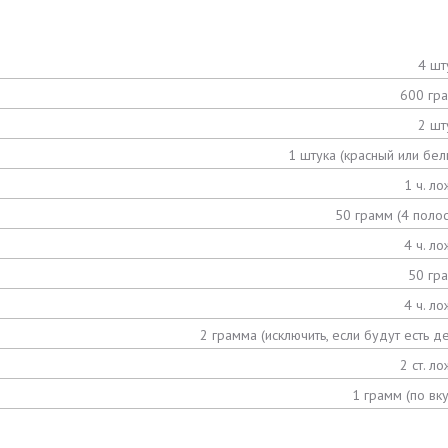
4 шт
600 гр
2 шт
1 штука (красный или бел
1 ч. ло
50 грамм (4 полос
4 ч. ло
50 гр
4 ч. ло
2 грамма (исключить, если будут есть де
2 ст. ло
1 грамм (по вку