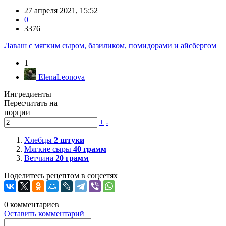
27 апреля 2021, 15:52
0
3376
Лаваш с мягким сыром, базиликом, помидорами и айсбергом
1
ElenaLeonova
Ингредиенты
Пересчитать на
порции
+
-
Хлебцы
2
штуки
Мягкие сыры
40
грамм
Ветчина
20
грамм
Поделитесь рецептом в соцсетях
0
комментариев
Оставить комментарий