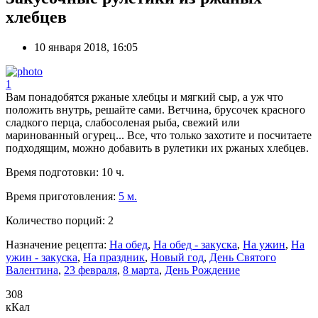
хлебцев
10 января 2018, 16:05
1
Вам понадобятся ржаные хлебцы и мягкий сыр, а уж что
положить внутрь, решайте сами. Ветчина, брусочек красного
сладкого перца, слабосоленая рыба, свежий или
маринованный огурец... Все, что только захотите и посчитаете
подходящим, можно добавить в рулетики их ржаных хлебцев.
Время подготовки:
10 ч.
Время приготовления:
5 м.
Количество порций:
2
Назначение рецепта:
На обед
,
На обед - закуска
,
На ужин
,
На
ужин - закуска
,
На праздник
,
Новый год
,
День Святого
Валентина
,
23 февраля
,
8 марта
,
День Рождение
308
кКал