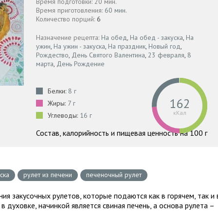
Время подготовки: 20 мин.
Время приготовления:
60 мин.
Количество порций:
6
Назначение рецепта:
На обед
,
На обед - закуска
,
На
ужин
,
На ужин - закуска
,
На праздник
,
Новый год
,
Рождество
,
День Святого Валентина
,
23 февраля
,
8
марта
,
День Рождение
Белки:
8 г
162
Жиры:
7 г
кКал
Углеводы:
16 г
Состав, калорийность и пищевая ценность на 100 г
ска
рулет из печени
печеночный рулет
я закусочных рулетов, которые подаются как в горячем, так и 
 духовке, начинкой является свиная печень, а основа рулета –