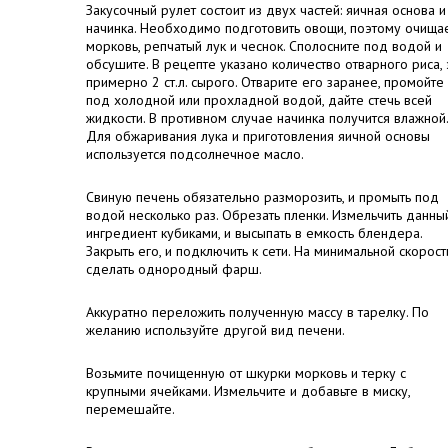
Закусочный рулет состоит из двух частей: яичная основа и
начинка. Необходимо подготовить овощи, поэтому очища
морковь, репчатый лук и чеснок. Сполосните под водой и
обсушите. В рецепте указано количество отварного риса, 
примерно 2 ст.л. сырого. Отварите его заранее, промойте
под холодной или прохладной водой, дайте стечь всей
жидкости. В противном случае начинка получится влажной.
Для обжаривания лука и приготовления яичной основы
используется подсолнечное масло.
Свиную печень обязательно разморозить, и промыть под
водой несколько раз. Обрезать пленки. Измельчить данны
ингредиент кубиками, и высыпать в емкость блендера.
Закрыть его, и подключить к сети. На минимальной скорост
сделать однородный фарш.
Аккуратно переложить полученную массу в тарелку. По
желанию используйте другой вид печени.
Возьмите почищенную от шкурки морковь и терку с
крупными ячейками. Измельчите и добавьте в миску,
перемешайте.