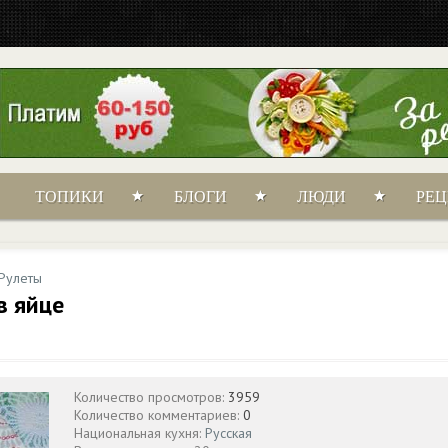
ТОПИКИ
БЛОГИ
ЛЮДИ
РЕ
Рулеты
в яйце
Количество просмотров:
3959
Количество комментариев:
0
Национальная кухня:
Русская