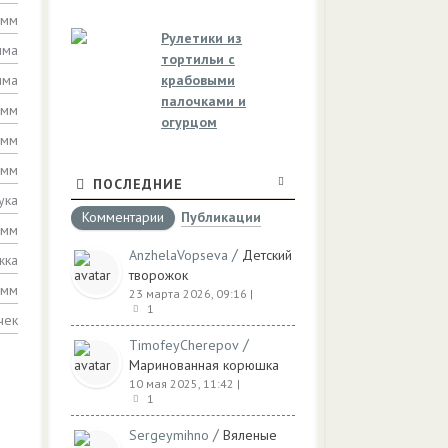
амм
Рулетики из
мма
тортильи с
мма
крабовыми
палочками и
амм
огурцом
амм
амм
ПОСЛЕДНИЕ
ука
Комментарии
Публикации
амм
/
AnzhelaVopseva
Детский
жка
творожок
амм
23 марта 2026, 09:16
|
1
чек
/
TimofeyCherepov
Маринованная корюшка
10 мая 2025, 11:42
|
1
/
Sergeymihno
Вяленые