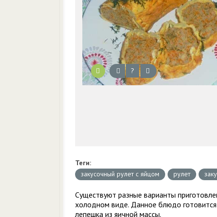
?
Теги:
закусочный рулет с яйцом
рулет
заку
Существуют разные варианты приготовлени
холодном виде. Данное блюдо готовится в
лепешка из яичной массы.