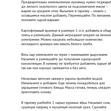
Предварительно измельченную луковицу нужно поджари
до легкого золотистого цвета на подсолнечном масле –
жарим на среднем огне. Высыпьте в тарелку – можно с
оставшимся маслом добавить. Перемешайте. По желанию
положите сырой вариант.
Картофельный крахмал в размере 1 ст.л. добавить в общ
смесь и размешать. Данный ингредиент кладем на личное
усмотрение. Можно насыпать небольшое количество
несладкого крекера или мякоть белого хлеба.
Весь сыр измельчите на терке с маленькими дырочками.
Насыпьте и размешайте до получения однородной
консистенции. В начинку не требуется добавлять сырые яй
так как она хорошо запекается и без него.
Несколько веточек свежего укропа промойте водой.
Измельчите и добавьте. Еще зелень понадобиться для
украшения готового блюда. Масса готова, теперь следует
приготовить основу.
В тарелку разбейте 2 сырых куриных яйца. Насыпьте соль,
сушеную паприку и мускатный молотый орех. Сделайте