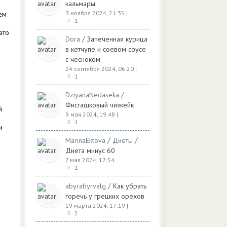
кальмары
3 ноября 2024, 21:35
|
ем
1
это
/
Dora
Запеченная курица
в кетчупе и соевом соусе
с чесноком
24 сентября 2024, 06:20
|
1
/
DziyanaNedaseka
Фисташковый чизкейк
й
9 мая 2024, 19:48
|
1
и
/
/
MarinaEktova
Диеты
Диета минус 60
7 мая 2024, 17:54
1
/
abyrabyrvalg
Как убрать
горечь у грецких орехов
19 марта 2024, 17:19
|
2