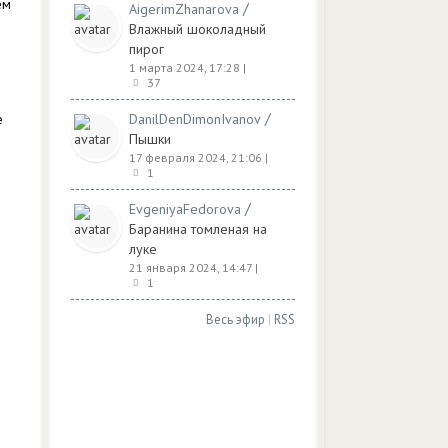
ем
/
AigerimZhanarova
Влажный шоколадный
пирог
1 марта 2024, 17:28
|
37
/
е
DanilDenDimonIvanov
Пышки
17 февраля 2024, 21:06
|
1
/
EvgeniyaFedorova
Баранина томленая на
луке
21 января 2024, 14:47
|
1
Весь эфир
|
RSS