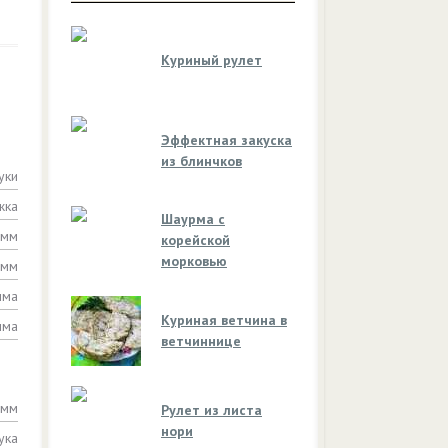
Куриный рулет
Эффектная закуска
из блинчков
уки
жка
Шаурма с
амм
корейской
морковью
амм
мма
Куриная ветчина в
мма
ветчиннице
амм
Рулет из листа
нори
ука