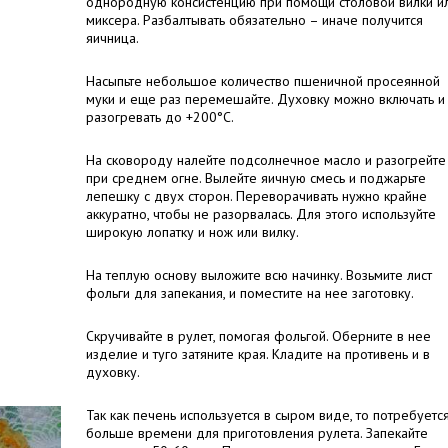
однородную консистенцию при помощи столовой вилки и
миксера. Разбалтывать обязательно – иначе получится
яичница.
Насыпьте небольшое количество пшеничной просеянной
муки и еще раз перемешайте. Духовку можно включать и
разогревать до +200°С.
На сковороду налейте подсолнечное масло и разогрейте
при среднем огне. Вылейте яичную смесь и поджарьте
лепешку с двух сторон. Переворачивать нужно крайне
аккуратно, чтобы не разорвалась. Для этого используйте
широкую лопатку и нож или вилку.
На теплую основу выложите всю начинку. Возьмите лист
фольги для запекания, и поместите на нее заготовку.
Скручивайте в рулет, помогая фольгой. Оберните в нее
изделие и туго затяните края. Кладите на противень и в
духовку.
Так как печень используется в сыром виде, то потребуетс
больше времени для приготовления рулета. Запекайте