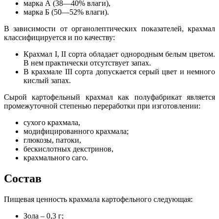
марка А (38—40% влаги),
марка Б (50—52% влаги).
В зависимости от органолептических показателей, крахмал
классифицируется и по качеству:
Крахмал I, II сорта обладает однородным белым цветом.
В нем практически отсутствует запах.
В крахмале III сорта допускается серый цвет и немного
кислый запах.
Сырой картофельный крахмал как полуфабрикат является
промежуточной степенью переработки при изготовлении:
сухого крахмала,
модифицированного крахмала;
глюкозы, патоки,
бескислотных декстринов,
крахмального саго.
Состав
Пищевая ценность крахмала картофельного следующая:
Зола – 0,3 г;